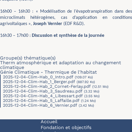
16h00 – 16h30 : «
Modélisation de l’évapotranspiration dans des
microclimats hétérogènes, cas d’application en conditions
agrivoltaïques
»,
Joseph Vernier
(EDF R&D).
16h30 – 17h00 :
Discussion et synthèse de la journée
Groupe(s) thématique(s)
Therm atmosphérique et adaptation au changement
climatique
Génie Climatique - Thermique de l'habitat
2025-12-04-Clim-Hab_0_Intro.pdf
(109.07 Ko)
2025-12-04-Clim-Hab_1_Berger.pdf
(887.92 Ko)
2025-12-04-Clim-Hab_2_Cornet-Ferlay.pdf
(12.51 Mo)
2025-12-04-Clim-Hab_3_Saudreau.pdf
(3.32 Mo)
2025-12-04-Clim-Hab_4_Libessart.pdf
(3.55 Mo)
2025-12-04-Clim-Hab_5_Laffaille.pdf
(1.24 Mo)
2025-12-04-Clim-Hab_6_Vernier.pdf
(3.42 Mo)
Navigation principale
Accueil
Fondation et objectifs