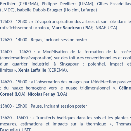
Berthier (CEREMA), Philippe Devillers (LIFAM), Gilles Escadeillas
(LMDC), Isabelle Dubois-Brugger (Holcim, Lafarge)
12h00 - 12h30
:
«
L’évapotranspiration des arbres et son rôle dans l
rafraîchissement urbain
»,
Marc Saudreau
(PIAF, INRAE-UCA).
12h30 - 14h00 : Repas
, incluant session poster
«
14h00 - 14h30 :
Modélisation de la formation de la rosé
(condensation/évaporation) sur des toitures conventionnelles et cool
d'un quartier industriel à Singapour : potentiel, impact et
»,
limites
Xenia Laffaille
(CEREMA).
14h30 - 15h00
:
« L'observation des nuages par télédétection passiv
; du nuage homogène vers le nuage tridimensionnel
»
,
Célin
Cornet
(LOA),
Nicolas Ferlay
(LOA)
15h00 - 15h30 :
Pause, incluant session poster
15h30 - 16h00 : «
Transferts hydriques dans les sols et les plantes 
mesures, estimations et impacts sur la thermique
», Thomas
Fasquelle (IUSTI).