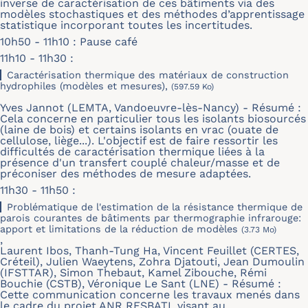
inverse de caractérisation de ces bâtiments via des
modèles stochastiques et des méthodes d’apprentissage
statistique incorporant toutes les incertitudes.
10h50 - 11h10 : Pause café
11h10 - 11h30 :
Caractérisation thermique des matériaux de construction
hydrophiles (modèles et mesures),
(597.59 Ko)
Yves Jannot (LEMTA, Vandoeuvre-lès-Nancy) - Résumé :
Cela concerne en particulier tous les isolants biosourcés
(laine de bois) et certains isolants en vrac (ouate de
cellulose, liège...). L'objectif est de faire ressortir les
difficultés de caractérisation thermique liées à la
présence d'un transfert couplé chaleur/masse et de
préconiser des méthodes de mesure adaptées.
11h30 - 11h50 :
Problématique de l'estimation de la résistance thermique de
parois courantes de bâtiments par thermographie infrarouge:
apport et limitations de la réduction de modèles
(3.73 Mo)
,
Laurent Ibos, Thanh-Tung Ha, Vincent Feuillet (CERTES,
Créteil), Julien Waeytens, Zohra Djatouti, Jean Dumoulin
(IFSTTAR), Simon Thebaut, Kamel Zibouche, Rémi
Bouchie (CSTB), Véronique Le Sant (LNE) - Résumé :
Cette communication concerne les travaux menés dans
le cadre du projet ANR RESBATI, visant au