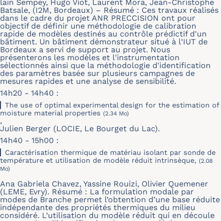
lain Sempey, Hugo Viot, Laurent Mora, Jean-Christophe
Batsale, (I2M, Bordeaux) – Résumé : Ces travaux réalisés
dans le cadre du projet ANR PRECCISION ont pour
objectif de définir une méthodologie de calibration
rapide de modèles destinés au contrôle prédictif d'un
bâtiment. Un bâtiment démonstrateur situé à l'IUT de
Bordeaux a servi de support au projet. Nous
présenterons les modèles et l'instrumentation
sélectionnés ainsi que la méthodologie d'identification
des paramètres basée sur plusieurs campagnes de
mesures rapides et une analyse de sensibilité.
14h20 - 14h40 :
The use of optimal experimental design for the estimation of
moisture material properties
(2.34 Mo)
,
Julien Berger (LOCIE, Le Bourget du Lac).
14h40 - 15h00 :
Caractérisation thermique de matériau isolant par sonde de
température et utilisation de modèle réduit intrinsèque,
(2.08
Mo)
Ana Gabriela Chavez, Yassine Rouizi, Olivier Quemener
(LEME, Evry). Résumé : La formulation modale par
modes de Branche permet l’obtention d’une base réduite
indépendante des propriétés thermiques du milieu
considéré. L’utilisation du modèle réduit qui en découle