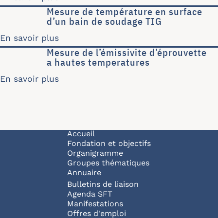
Mesure de température en surface
d’un bain de soudage TIG
En savoir plus
sur Mesure de température en surfac
Mesure de l’émissivite d’éprouvette
a hautes temperatures
En savoir plus
sur Mesure de l’émissivite d’éprouvet
Navigation principale
Accueil
Fondation et objectifs
Organigramme
Groupes thématiques
Annuaire
Bulletins de liaison
Agenda SFT
Manifestations
Offres d'emploi