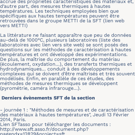
accrue des propriétés caractéristiques des matériaux et,
d’autre part, des mesures thermiques à hautes
températures. Les techniques employées bien que
spécifiques aux hautes températures peuvent être
retrouvées dans le groupe METTI de la SFT (lien web
vers METTI)
La littérature ne faisant apparaître que peu de données
au-delà de 1000°C, plusieurs laboratoires (liste des
laboratoires avec lien vers site web) se sont posés des
questions sur les méthodes de caractérisation à hautes
températures et ont développé des expérimentations.
De plus, la maîtrise du comportement du matériau
(écoulement, oxydation…), des transferts thermiques et
hydrodynamiques… conduit à des développements
complexes qui se doivent d’être maîtrisés et très souvent
modélisés. Enfin, en parallèle de ces études, des
méthodes de mesures thermiques se développent
(pyrométrie, caméra infrarouge…).
Derniers évènements SFT de la section
- journée 1 : "Méthodes de mesures et de caractérisation
des matériaux à hautes températures", Jeudi 13 Février
2014, Paris.
Lien SFTasso pour télécharger les documents :
http://www.sft.asso.fr/document.php?
pagendx=12829&project=sft