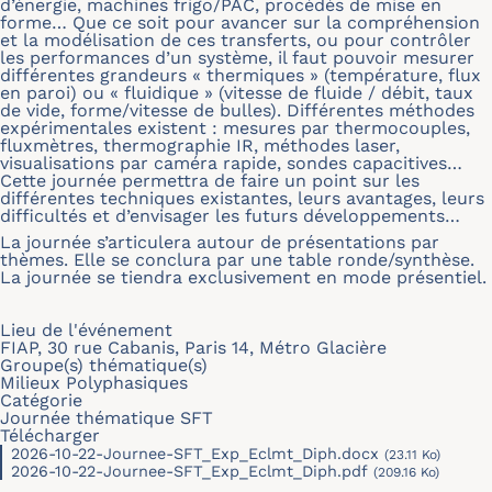
d’énergie, machines frigo/PAC, procédés de mise en
forme… Que ce soit pour avancer sur la compréhension
et la modélisation de ces transferts, ou pour contrôler
les performances d’un système, il faut pouvoir mesurer
différentes grandeurs « thermiques » (température, flux
en paroi) ou « fluidique » (vitesse de fluide / débit, taux
de vide, forme/vitesse de bulles). Différentes méthodes
expérimentales existent : mesures par thermocouples,
fluxmètres, thermographie IR, méthodes laser,
visualisations par caméra rapide, sondes capacitives…
Cette journée permettra de faire un point sur les
différentes techniques existantes, leurs avantages, leurs
difficultés et d’envisager les futurs développements…
La journée s’articulera autour de présentations par
thèmes. Elle se conclura par une table ronde/synthèse.
La journée se tiendra exclusivement en mode présentiel.
Lieu de l'événement
FIAP, 30 rue Cabanis, Paris 14, Métro Glacière
Groupe(s) thématique(s)
Milieux Polyphasiques
Catégorie
Journée thématique SFT
Télécharger
2026-10-22-Journee-SFT_Exp_Eclmt_Diph.docx
(23.11 Ko)
2026-10-22-Journee-SFT_Exp_Eclmt_Diph.pdf
(209.16 Ko)