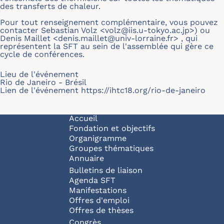
des transferts de chaleur.
Pour tout renseignement complémentaire, vous pouvez
contacter Sebastian Volz
<volz@iis.u-tokyo.ac.jp>
) ou
Denis Maillet
<denis.maillet@univ-lorraine.fr>
, qui
représentent la SFT au sein de l'assemblée qui gère ce
cycle de conférences.
Lieu de l'événement
Rio de Janeiro - Brésil
Lien de l'événement
https://ihtc18.org/rio-de-janeiro
Navigation principale
Accueil
Fondation et objectifs
Organigramme
Groupes thématiques
Annuaire
Bulletins de liaison
Agenda SFT
Manifestations
Offres d'emploi
Offres de thèses
Congrès