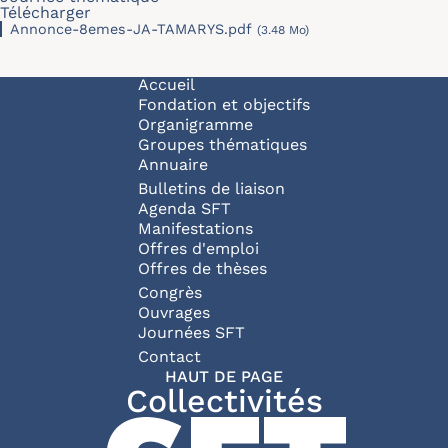
Télécharger
Annonce-8emes-JA-TAMARYS.pdf
(3.48 Mo)
Navigation principale
Accueil
Fondation et objectifs
Organigramme
Groupes thématiques
Annuaire
Bulletins de liaison
Agenda SFT
Manifestations
Offres d'emploi
Offres de thèses
Congrès
Ouvrages
Journées SFT
Pied de page
Contact
HAUT DE PAGE
Collectivités