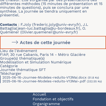
différentes méthodes (15 minutes de présentation et 15
minutes de questions), puis se conclura par une
synthèse. La journée se tiendra uniquement en
présentiel.
Contacts
: F.Joly (
frederic.joly@univ-evry.fr
), J.L
Battaglia(
jean-luc.battaglia@u-bordeaux.fr
), O.
Quéméner (
Olivier.quemener@univ-evry.fr
)
Actes de cette journée
Lieu de l'événement
FIAP, 30 rue Cabanis, Paris 14 - Métro Glacière
Groupe(s) thématique(s)
Modélisation et Simulation Numérique
Catégorie
Journée thématique SFT
Télécharger
2025-06-16-Journee-Modeles-reduits-V13Mai.docx
(51.8 Ko)
2025-06-16-Journee-Modeles-reduits-V13Mai-.pdf
(332.55 Ko)
Navigation principale
Accueil
Fondation et objectifs
Organigramme