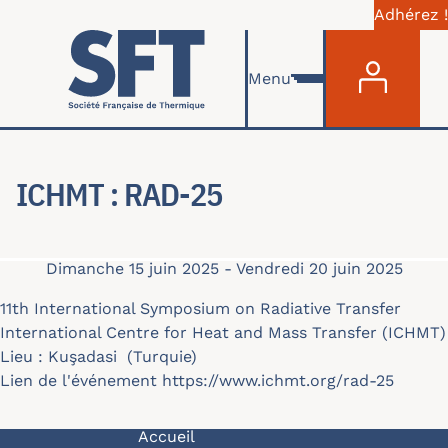
Adhérez !
Menu du com
Aller au contenu principal
Menu
ICHMT : RAD-25
Dimanche 15 juin 2025
-
Vendredi 20 juin 2025
11th International Symposium on Radiative Transfer
International Centre for Heat and Mass Transfer (ICHMT)
Lieu : Kuşadasi (Turquie)
Lien de l'événement
https://www.ichmt.org/rad-25
Navigation principale
Accueil