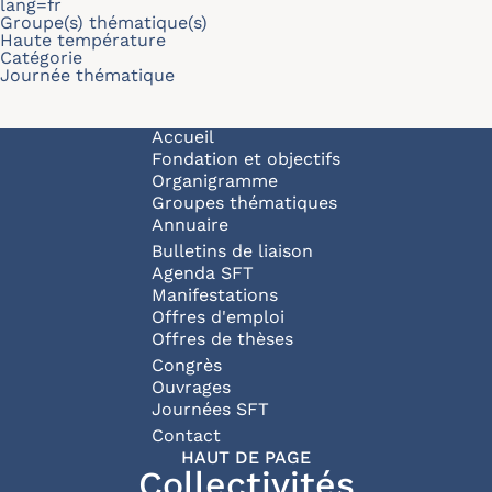
lang=fr
Groupe(s) thématique(s)
Haute température
Catégorie
Journée thématique
Navigation principale
Accueil
Fondation et objectifs
Organigramme
Groupes thématiques
Annuaire
Bulletins de liaison
Agenda SFT
Manifestations
Offres d'emploi
Offres de thèses
Congrès
Ouvrages
Journées SFT
Pied de page
Contact
HAUT DE PAGE
Collectivités