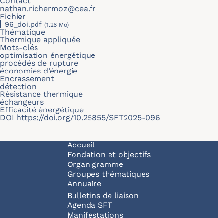
Contact
nathan.richermoz@cea.fr
Fichier
96_doi.pdf
(1.26 Mo)
Thématique
Thermique appliquée
Mots-clés
optimisation énergétique
procédés de rupture
économies d’énergie
Encrassement
détection
Résistance thermique
échangeurs
Efficacité énergétique
DOI
https://doi.org/10.25855/SFT2025-096
Navigation principale
Accueil
Fondation et objectifs
Organigramme
Groupes thématiques
Annuaire
Bulletins de liaison
Agenda SFT
Manifestations