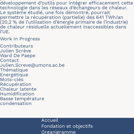
développement d’outils pour intégrer efficacement cette
technologie dans les réseaux d’échangeurs de chaleur.
Le système étudié, une fois démontré, pourrait
permettre la récupération (partielle) des 641 TWh/an
(20,2 % de l’utilisation d’énergie primaire de l’industrie)
de chaleur résiduelle actuellement inaccessibles dans
l’UE.
Work In Progress
Contributeurs
Julien Scrève
Ward De Paepe
Contact
Julien.Screve@umons.ac.be
Thématique
Energétique
Mots-clés
Récupération
Chaleur latente
Humidification
Basse température
condensation
Navigation principale
Accueil
Fondation et objectifs
Organigramme