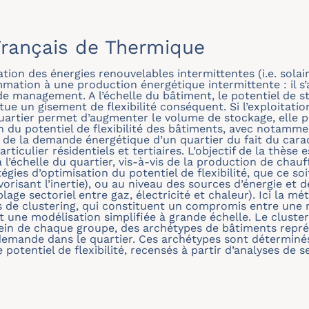
rançais de Thermique
ion des énergies renouvelables intermittentes (i.e. solair
ation à une production énergétique intermittente : il s’agi
management. A l’échelle du bâtiment, le potentiel de s
e un gisement de flexibilité conséquent. Si l’exploitation
quartier permet d’augmenter le volume de stockage, elle 
n du potentiel de flexibilité des bâtiments, avec notamm
ge de la demande énergétique d’un quartier du fait du car
rticulier résidentiels et tertiaires. L’objectif de la thèse
à l’échelle du quartier, vis-à-vis de la production de chau
égies d’optimisation du potentiel de flexibilité, que ce so
orisant l’inertie), ou au niveau des sources d’énergie et
lage sectoriel entre gaz, électricité et chaleur). Ici la m
s de clustering, qui constituent un compromis entre une 
 une modélisation simplifiée à grande échelle. Le cluster
ein de chaque groupe, des archétypes de bâtiments représ
a demande dans le quartier. Ces archétypes sont déterminé
 potentiel de flexibilité, recensés à partir d’analyses de se