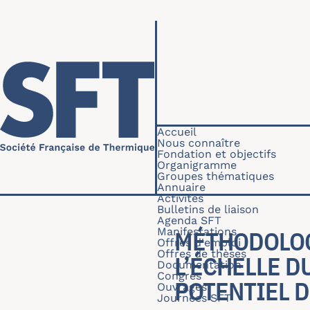
Aller au contenu principal
Navigation princip
Accueil
Nous connaître
Fondation et objectifs
Organigramme
Groupes thématiques
Annuaire
Activités
Bulletins de liaison
Agenda SFT
Manifestations
MÉTHODOLOG
Offres d'emploi
Offres de thèses
L’ÉCHELLE D
Documentation
Congrès
POTENTIEL D
Ouvrages
Journées SFT