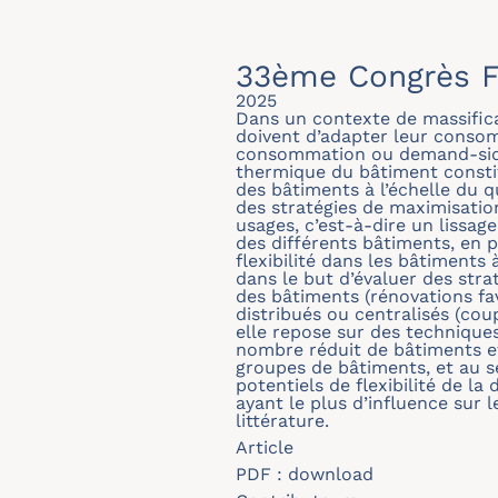
33ème Congrès F
2025
Dans un contexte de massificat
doivent d’adapter leur consomm
consommation ou demand-side 
thermique du bâtiment constitu
des bâtiments à l’échelle du 
des stratégies de maximisatio
usages, c’est-à-dire un lissa
des différents bâtiments, en pa
flexibilité dans les bâtiments 
dans le but d’évaluer des strat
des bâtiments (rénovations fav
distribués ou centralisés (coup
elle repose sur des technique
nombre réduit de bâtiments et
groupes de bâtiments, et au s
potentiels de flexibilité de l
ayant le plus d’influence sur le
littérature.
Article
PDF :
download