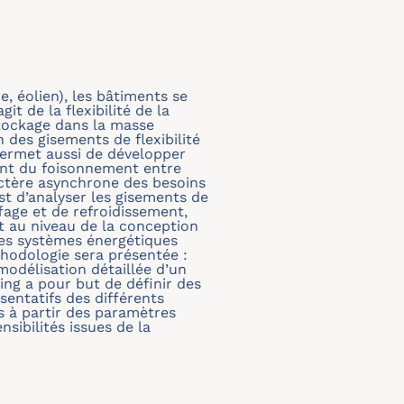
e, éolien), les bâtiments se
t de la flexibilité de la
tockage dans la masse
 des gisements de flexibilité
permet aussi de développer
ent du foisonnement entre
actère asynchrone des besoins
 est d’analyser les gisements de
ffage et de refroidissement,
it au niveau de la conception
 des systèmes énergétiques
éthodologie sera présentée :
modélisation détaillée d’un
ing a pour but de définir des
entatifs des différents
s à partir des paramètres
nsibilités issues de la