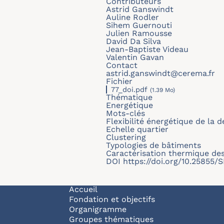
Contributeurs
Astrid Ganswindt
Auline Rodler
Sihem Guernouti
Julien Ramousse
David Da Silva
Jean-Baptiste Videau
Valentin Gavan
Contact
astrid.ganswindt@cerema.fr
Fichier
77_doi.pdf
(1.39 Mo)
Thématique
Energétique
Mots-clés
Flexibilité énergétique de la
Echelle quartier
Clustering
Typologies de bâtiments
Caractérisation thermique de
DOI
https://doi.org/10.25855
Navigation principale
Accueil
Fondation et objectifs
Organigramme
Groupes thématiques