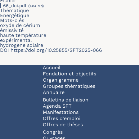
Fichier
66_doi.pdf
(1.84 Mo)
Thématique
Energétique
Mots-clés
oxyde de cérium
émissivité
haute température
expérimental
hydrogène solaire
DOI
https://doi.org/10.25855/SFT2025-066
Navigation principale
Accueil
Fondation et objectifs
Organigramme
Groupes thématiques
Annuaire
Bulletins de liaison
Agenda SFT
Manifestations
Offres d'emploi
Offres de thèses
Congrès
Ouvrages