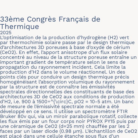
33ème Congrès Français de
Thermique
2025
L’optimisation de la production d’hydrogène (H2) vert
par thermochimie solaire passe par le design thermique
d’architectures 3D poreuses à base d’oxyde de cérium
(CeO2). En effet, l’apport anisotrope d’un flux solaire
concentré au niveau de la structure poreuse entraîne un
important gradient de température selon le sens de
propagation du rayonnement incident. Cela limite la
production d’H2 dans le volume réactionnel. Un des
points clés pour conduire un design thermique précis
homogénéisant l’absorption volumique du rayonnement
par la structure est de connaître les émissivités
spectrales directionnelles des constituants de base des
architectures 3D de CeO2 aux conditions de production
d’H2, i.e. 900 à 1500∘^{\circ}C, pO2 = 10-5 atm. Un banc
de mesure de l’émissivité spectrale normale a été
développé en ce sens. Il utilise un spectromètre FTIR
Bruker 80v qui, via un miroir parabolique rotatif, collecte
les flux émis par un four corps noir PYROX PY15 puis par
une céramique de CeO2 (d=25 mm) chauffée par les 2
faces par un laser diode (0.98 μm). L’échantillon de CeO2
est placé dans une cellule étanche sous flux d’un