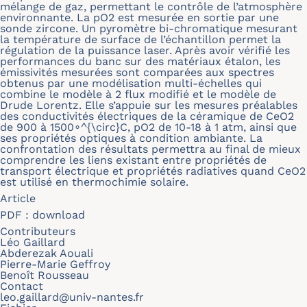
mélange de gaz, permettant le contrôle de l’atmosphère
environnante. La pO2 est mesurée en sortie par une
sonde zircone. Un pyromètre bi-chromatique mesurant
la température de surface de l’échantillon permet la
régulation de la puissance laser. Après avoir vérifié les
performances du banc sur des matériaux étalon, les
émissivités mesurées sont comparées aux spectres
obtenus par une modélisation multi-échelles qui
combine le modèle à 2 flux modifié et le modèle de
Drude Lorentz. Elle s’appuie sur les mesures préalables
des conductivités électriques de la céramique de CeO2
de 900 à 1500∘^{\circ}C, pO2 de 10-18 à 1 atm, ainsi que
ses propriétés optiques à condition ambiante. La
confrontation des résultats permettra au final de mieux
comprendre les liens existant entre propriétés de
transport électrique et propriétés radiatives quand CeO2
est utilisé en thermochimie solaire.
Article
PDF :
download
Contributeurs
Léo Gaillard
Abderezak Aouali
Pierre-Marie Geffroy
Benoît Rousseau
Contact
leo.gaillard@univ-nantes.fr