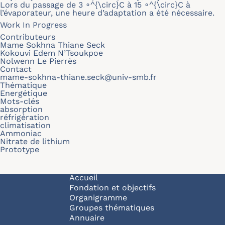
Lors du passage de 3 ∘^{\circ}C à 15 ∘^{\circ}C à
l’évaporateur, une heure d’adaptation a été nécessaire.
Work In Progress
Contributeurs
Mame Sokhna Thiane Seck
Kokouvi Edem N’Tsoukpoe
Nolwenn Le Pierrès
Contact
mame-sokhna-thiane.seck@univ-smb.fr
Thématique
Energétique
Mots-clés
absorption
réfrigération
climatisation
Ammoniac
Nitrate de lithium
Prototype
Navigation principale
Accueil
Fondation et objectifs
Organigramme
Groupes thématiques
Annuaire