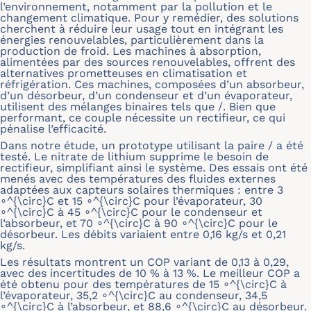
l’environnement, notamment par la pollution et le
changement climatique. Pour y remédier, des solutions
cherchent à réduire leur usage tout en intégrant les
énergies renouvelables, particulièrement dans la
production de froid. Les machines à absorption,
alimentées par des sources renouvelables, offrent des
alternatives prometteuses en climatisation et
réfrigération. Ces machines, composées d’un absorbeur,
d’un désorbeur, d’un condenseur et d’un évaporateur,
utilisent des mélanges binaires tels que /. Bien que
performant, ce couple nécessite un rectifieur, ce qui
pénalise l’efficacité.
Dans notre étude, un prototype utilisant la paire / a été
testé. Le nitrate de lithium supprime le besoin de
rectifieur, simplifiant ainsi le système. Des essais ont été
menés avec des températures des fluides externes
adaptées aux capteurs solaires thermiques : entre 3
∘^{\circ}C et 15 ∘^{\circ}C pour l’évaporateur, 30
∘^{\circ}C à 45 ∘^{\circ}C pour le condenseur et
l’absorbeur, et 70 ∘^{\circ}C à 90 ∘^{\circ}C pour le
désorbeur. Les débits variaient entre 0,16 kg/s et 0,21
kg/s.
Les résultats montrent un COP variant de 0,13 à 0,29,
avec des incertitudes de 10 % à 13 %. Le meilleur COP a
été obtenu pour des températures de 15 ∘^{\circ}C à
l’évaporateur, 35,2 ∘^{\circ}C au condenseur, 34,5
∘^{\circ}C à l’absorbeur, et 88,6 ∘^{\circ}C au désorbeur.