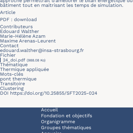
approche permettrait d’améliorer le bilan énergétique du
bâtiment tout en maitrisant les temps de simulation.
Article
PDF :
download
Contributeurs
Edouard Walther
Marie-Hélène Azam
Maxime Arenas-Leurent
Contact
edouard.walther@insa-strasbourg.fr
Fichier
24_doi.pdf
(988.08 Ko)
Thématique
Thermique appliquée
Mots-clés
pont thermique
Transitoire
Clustering
DOI
https://doi.org/10.25855/SFT2025-024
Navigation principale
Accueil
Fondation et objectifs
Organigramme
Groupes thématiques