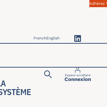
Adhérez !
French
English
Menu du compte 
Espace sociétaire
Connexion
LA
 SYSTÈME