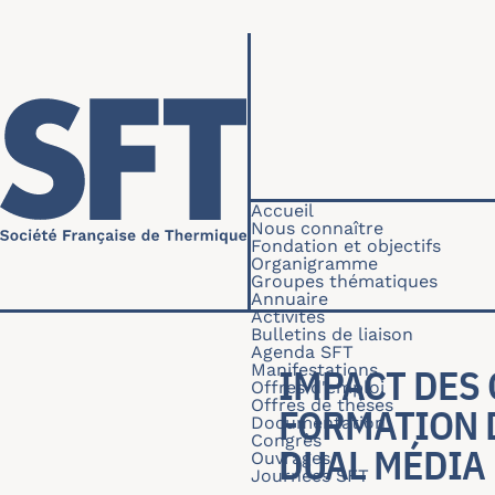
Aller au contenu principal
Navigation princip
Accueil
Nous connaître
Fondation et objectifs
Organigramme
Groupes thématiques
Annuaire
Activités
Bulletins de liaison
Agenda SFT
Manifestations
IMPACT DES 
Offres d'emploi
Offres de thèses
FORMATION 
Documentation
Congrès
DUAL MÉDIA
Ouvrages
Journées SFT