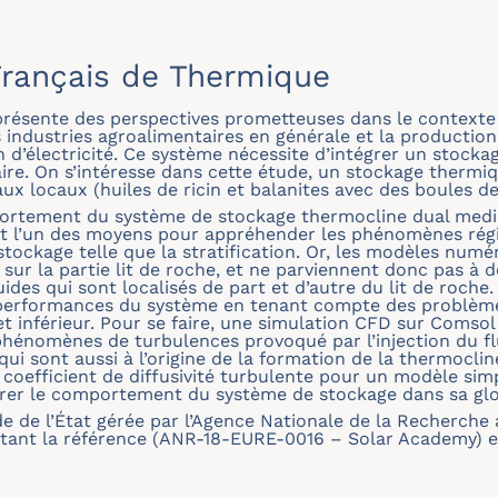
rançais de Thermique
ésente des perspectives prometteuses dans le contexte a
 industries agroalimentaires en générale et la production
on d’électricité. Ce système nécessite d’intégrer un stocka
laire. On s’intéresse dans cette étude, un stockage therm
x locaux (huiles de ricin et balanites avec des boules d
portement du système de stockage thermocline dual medi
t l’un des moyens pour appréhender les phénomènes régis
tockage telle que la stratification. Or, les modèles num
 sur la partie lit de roche, et ne parviennent donc pas à
des qui sont localisés de part et d’autre du lit de roche.
 performances du système en tenant compte des problèmes
t inférieur. Pour se faire, une simulation CFD sur Comsol
énomènes de turbulences provoqué par l’injection du flu
ui sont aussi à l’origine de la formation de la thermocli
coefficient de diffusivité turbulente pour un modèle simp
urer le comportement du système de stockage dans sa glo
ide de l’État gérée par l’Agence Nationale de la Recherch
ortant la référence (ANR-18-EURE-0016 – Solar Academy)