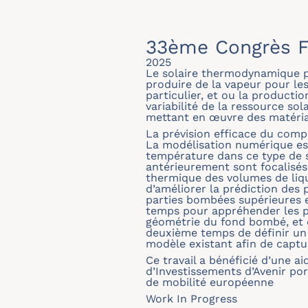
33ème Congrès F
2025
Le solaire thermodynamique pr
produire de la vapeur pour les
particulier, et ou la producti
variabilité de la ressource so
mettant en œuvre des matériau
La prévision efficace du com
La modélisation numérique es
température dans ce type de s
antérieurement sont focalisés
thermique des volumes de liqui
d’améliorer la prédiction des
parties bombées supérieures e
temps pour appréhender les ph
géométrie du fond bombé, et q
deuxième temps de définir un 
modèle existant afin de capt
Ce travail a bénéficié d’une a
d’Investissements d’Avenir p
de mobilité européenne
Work In Progress