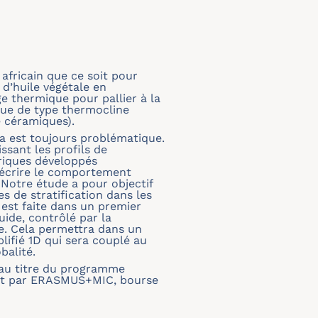
fricain que ce soit pour
 d’huile végétale en
ge thermique pour pallier à la
ique de type thermocline
e céramiques).
a est toujours problématique.
sant les profils de
ériques développés
 décrire le comportement
 Notre étude a pour objectif
 de stratification dans les
 est faite dans un premier
ide, contrôlé par la
ne. Cela permettra dans un
lifié 1D qui sera couplé au
balité.
e au titre du programme
 et par ERASMUS+MIC, bourse