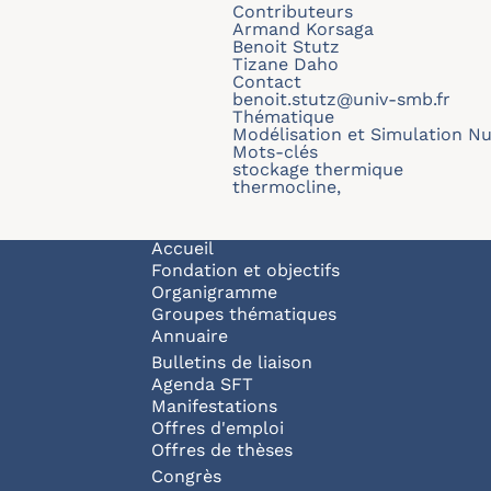
Contributeurs
Armand Korsaga
Benoit Stutz
Tizane Daho
Contact
benoit.stutz@univ-smb.fr
Thématique
Modélisation et Simulation N
Mots-clés
stockage thermique
thermocline,
Navigation principale
Accueil
Fondation et objectifs
Organigramme
Groupes thématiques
Annuaire
Bulletins de liaison
Agenda SFT
Manifestations
Offres d'emploi
Offres de thèses
Congrès