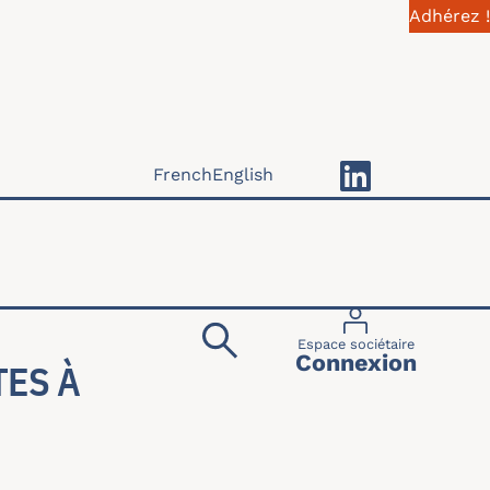
Adhérez !
French
English
Menu du compte 
Espace sociétaire
Connexion
ES À