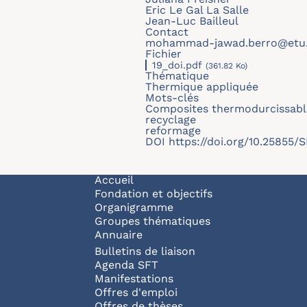
Eric Le Gal La Salle
Jean-Luc Bailleul
Contact
mohammad-jawad.berro@etu.u
Fichier
19_doi.pdf
(361.82 Ko)
Thématique
Thermique appliquée
Mots-clés
Composites thermodurcissabl
recyclage
reformage
DOI
https://doi.org/10.25855
Navigation principale
Accueil
Fondation et objectifs
Organigramme
Groupes thématiques
Annuaire
Bulletins de liaison
Agenda SFT
Manifestations
Offres d'emploi
Offres de thèses