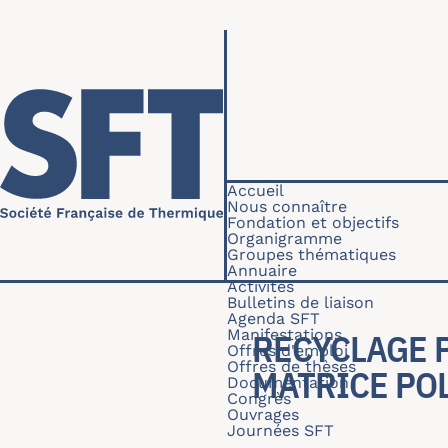
Aller au contenu principal
Navigation princip
Accueil
Nous connaître
Fondation et objectifs
Organigramme
Groupes thématiques
Annuaire
Activités
Bulletins de liaison
Agenda SFT
Manifestations
RECYCLAGE 
Offres d'emploi
Offres de thèses
MATRICE PO
Documentation
Congrès
Ouvrages
Journées SFT