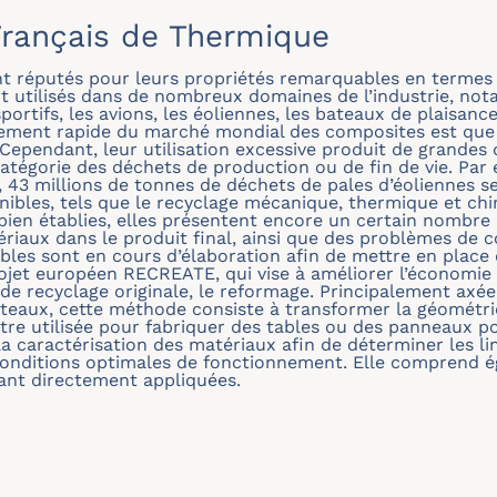
rançais de Thermique
 réputés pour leurs propriétés remarquables en termes de
ont utilisés dans de nombreux domaines de l’industrie, no
ortifs, les avions, les éoliennes, les bateaux de plaisanc
ement rapide du marché mondial des composites est que s
7. Cependant, leur utilisation excessive produit de grandes
catégorie des déchets de production ou de fin de vie. Par
 43 millions de tonnes de déchets de pales d’éoliennes se
nibles, tels que le recyclage mécanique, thermique et ch
t bien établies, elles présentent encore un certain nombre 
riaux dans le produit final, ainsi que des problèmes de c
les sont en cours d’élaboration afin de mettre en place d
rojet européen RECREATE, qui vise à améliorer l’économie 
de recyclage originale, le reformage. Principalement axée
teaux, cette méthode consiste à transformer la géométri
être utilisée pour fabriquer des tables ou des panneaux p
 caractérisation des matériaux afin de déterminer les l
 conditions optimales de fonctionnement. Elle comprend ég
ant directement appliquées.