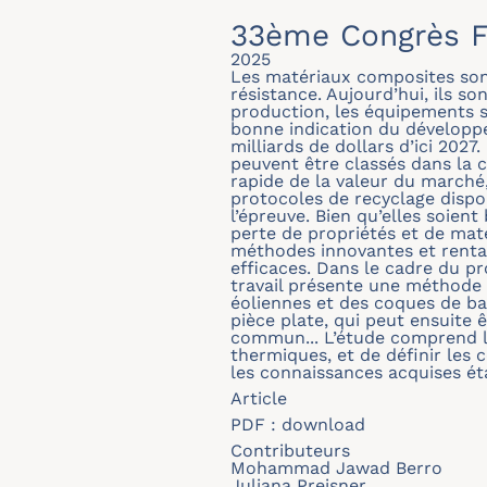
33ème Congrès F
2025
Les matériaux composites sont
résistance. Aujourd’hui, ils s
production, les équipements sp
bonne indication du développ
milliards de dollars d’ici 202
peuvent être classés dans la 
rapide de la valeur du marché,
protocoles de recyclage dispo
l’épreuve. Bien qu’elles soien
perte de propriétés et de maté
méthodes innovantes et rentab
efficaces. Dans le cadre du p
travail présente une méthode 
éoliennes et des coques de ba
pièce plate, qui peut ensuite 
commun... L’étude comprend la
thermiques, et de définir les
les connaissances acquises ét
Article
PDF :
download
Contributeurs
Mohammad Jawad Berro
Juliana Preisner