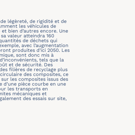
 légèreté, de rigidité et de
tamment les véhicules de
e et bien d’autres encore. Une
a valeur atteindra 160
 quantités de déchets qui
 exemple, avec l’augmentation
ront produites d’ici 2050. Les
imique, sont donc mis à
d’inconvénients, tels que la
oût et de sécurité. Des
es filières de recyclage plus
circulaire des composites, ce
 sur les composites issus des
e d’une pièce courbe en une
our les transports en
imites mécaniques et
alement des essais sur site,