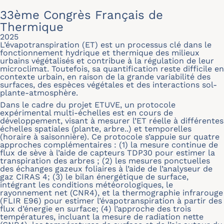
33ème Congrès Français de
Thermique
2025
L’évapotranspiration (ET) est un processus clé dans le
fonctionnement hydrique et thermique des milieux
urbains végétalisés et contribue à la régulation de leur
microclimat. Toutefois, sa quantification reste difficile en
contexte urbain, en raison de la grande variabilité des
surfaces, des espèces végétales et des interactions sol-
plante-atmosphère.
Dans le cadre du projet ETUVE, un protocole
expérimental multi-échelles est en cours de
développement, visant à mesurer l’ET réelle à différentes
échelles spatiales (plante, arbre..) et temporelles
(horaire à saisonnière). Ce protocole s’appuie sur quatre
approches complémentaires : (1) la mesure continue de
flux de sève à l’aide de capteurs TDP30 pour estimer la
transpiration des arbres ; (2) les mesures ponctuelles
des échanges gazeux foliaires à l’aide de l’analyseur de
gaz CIRAS 4; (3) le bilan énergétique de surface,
intégrant les conditions météorologiques, le
rayonnement net (CNR4), et la thermographie infrarouge
(FLIR E96) pour estimer l’évapotranspiration à partir des
flux d’énergie en surface; (4) l’approche des trois
températures, incluant la mesure de radiation nette