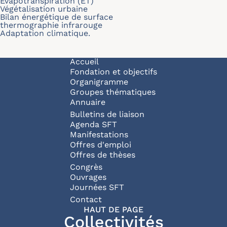
Évapotranspiration (ET)
Végétalisation urbaine
Bilan énergétique de surface
thermographie infrarouge
Adaptation climatique.
Navigation principale
Accueil
Fondation et objectifs
Organigramme
Groupes thématiques
Annuaire
Bulletins de liaison
Agenda SFT
Manifestations
Offres d'emploi
Offres de thèses
Congrès
Ouvrages
Journées SFT
Pied de page
Contact
HAUT DE PAGE
Collectivités