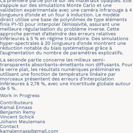
La première partie porte sur les matériaux opaques. Elle
s’appuie sur des simulations Monte Carlo et une
validation expérimentale avec une caméra infrarouge à 4
longueurs d’onde et un four à induction. Le modèle
direct utilise une base de polynômes de type éléments
finis P1-1D pour interpoler l’émissivité, assurant une
meilleure régularisation du problème inverse. Cette
approche permet d’atteindre des erreurs relatives
inférieures à 5 % en régime transitoire. Des simulations
hyper-spectrales à 20 longueurs d’onde montrent une
réduction notable du biais systématique grâce à
l’augmentation du nombre de paramètres explicatifs.
La seconde partie concerne les milieux semi-
transparents absorbants-émettants non diffusants. Pour
le verre plat, les résultats numériques préliminaires
utilisant une fonction de température linéaire par
morceaux présentent des erreurs d’interpolation
inférieures à 2,78 %, avec une incertitude globale autour
de 5 %.
Work In Progress
Contributeurs
Kamal Ennass
Benjamin Remy
Vincent Schick
Johann Meulemans
Contact
kamalennass@gmail.com