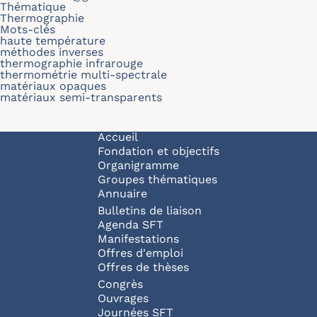
Thématique
Thermographie
Mots-clés
haute température
méthodes inverses
thermographie infrarouge
thermométrie multi-spectrale
matériaux opaques
matériaux semi-transparents
Navigation principale
Accueil
Fondation et objectifs
Organigramme
Groupes thématiques
Annuaire
Bulletins de liaison
Agenda SFT
Manifestations
Offres d'emploi
Offres de thèses
Congrès
Ouvrages
Journées SFT