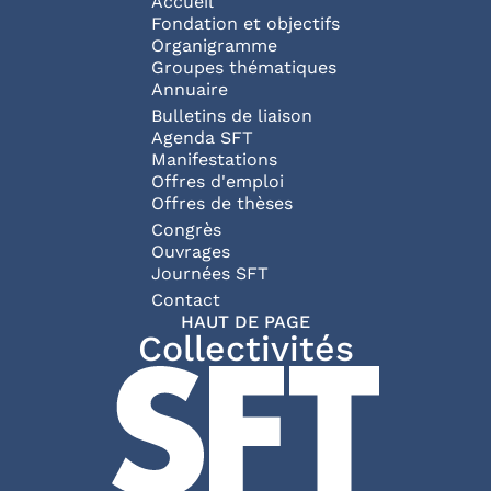
Navigation principale
Accueil
Fondation et objectifs
Organigramme
Groupes thématiques
Annuaire
Bulletins de liaison
Agenda SFT
Manifestations
Offres d'emploi
Offres de thèses
Congrès
Ouvrages
Journées SFT
Pied de page
Contact
HAUT DE PAGE
Collectivités