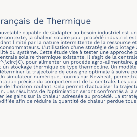
rançais de Thermique
velable capable de s’adapter au besoin industriel est un 
e contexte, la chaleur solaire pour procédé industriel es
nt limité par la nature intermittente de la ressource et
 consommateurs. L’utilisation d’une stratégie de pilotage
bilité du système. Cette étude vise à tester une approche 
centrale solaire thermique existante. Il s’agit de la cent
^{\circ}C), pour alimenter un procédé agro-alimentaire, 
t un stockage thermique de type thermocline. Un modèle 
éterminer la trajectoire de consigne optimale à suivre p
Un simulateur numérique, fournis par Newheat, permettra d
sentation précise du comportement de la centrale. Les d
e de l’horizon roulant. Cela permet d’actualiser la trajec
. Les résultats de l’optimisation seront confrontés à la 
ier les gains sur la chaleur adressée au procédé. La straté
ifiée afin de réduire la quantité de chaleur perdue tous 