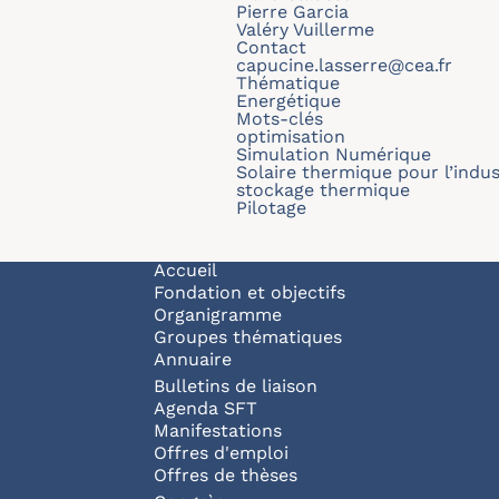
Pierre Garcia
Valéry Vuillerme
Contact
capucine.lasserre@cea.fr
Thématique
Energétique
Mots-clés
optimisation
Simulation Numérique
Solaire thermique pour l’indus
stockage thermique
Pilotage
Navigation principale
Accueil
Fondation et objectifs
Organigramme
Groupes thématiques
Annuaire
Bulletins de liaison
Agenda SFT
Manifestations
Offres d'emploi
Offres de thèses