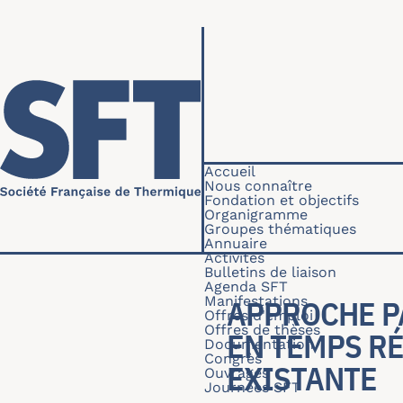
Aller au contenu principal
Navigation princip
Accueil
Nous connaître
Fondation et objectifs
Organigramme
Groupes thématiques
Annuaire
Activités
Bulletins de liaison
Agenda SFT
Manifestations
APPROCHE P
Offres d'emploi
Offres de thèses
EN TEMPS RÉ
Documentation
Congrès
EXISTANTE
Ouvrages
Journées SFT