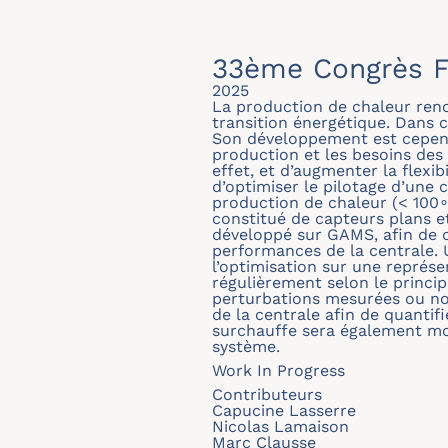
33ème Congrès F
2025
La production de chaleur renou
transition énergétique. Dans c
Son développement est cependa
production et les besoins des
effet, et d’augmenter la flexi
d’optimiser le pilotage d’une 
production de chaleur (< 100∘
constitué de capteurs plans e
développé sur GAMS, afin de d
performances de la centrale. 
l’optimisation sur une repré
régulièrement selon le princip
perturbations mesurées ou non
de la centrale afin de quantif
surchauffe sera également mod
système.
Work In Progress
Contributeurs
Capucine Lasserre
Nicolas Lamaison
Marc Clausse