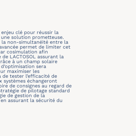
enjeu clé pour réussir la
t une solution prometteuse.
 la non-simultanéité entre la
 avancée permet de limiter cet
par cosimulation afin
rale de LACTOSOL assurant la
grâce à un champ solaire
d’optimisation sera
our maximiser les
e tester l’efficacité de
eux systèmes échangeront
toire de consignes au regard de
stratégie de pilotage standard
gie de gestion de la
en assurant la sécurité du