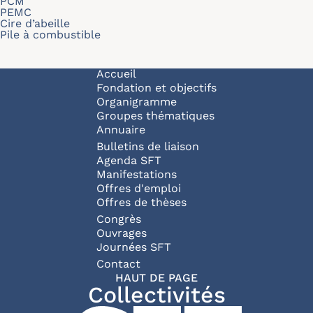
PCM
PEMC
Cire d’abeille
Pile à combustible
Navigation principale
Accueil
Fondation et objectifs
Organigramme
Groupes thématiques
Annuaire
Bulletins de liaison
Agenda SFT
Manifestations
Offres d'emploi
Offres de thèses
Congrès
Ouvrages
Journées SFT
Pied de page
Contact
HAUT DE PAGE
Collectivités