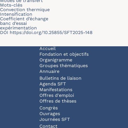
Modes de transfert
Mots-clés
Convection thermique
Intensification
Coefficient d’échange
banc d’essai
expérimentation
DOI
https://doi.org/10.25855/SFT2025-148
Navigation principale
Accueil
Fondation et objectifs
Organigramme
Groupes thématiques
Annuaire
Bulletins de liaison
Agenda SFT
Manifestations
Offres d'emploi
Offres de thèses
Congrès
Ouvrages
Journées SFT
Pied de page
Contact