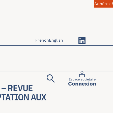
Adhérez !
French
English
Menu du compte 
Espace sociétaire
Connexion
 – REVUE
PTATION AUX