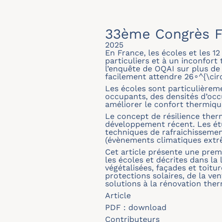
33ème Congrès F
2025
En France, les écoles et les 1
particuliers et à un inconfort
l’enquête de OQAI sur plus de
facilement attendre 26∘^{\cir
Les écoles sont particulièrem
occupants, des densités d’occ
améliorer le confort thermique
Le concept de résilience ther
développement récent. Les étu
techniques de rafraichissemen
(évènements climatiques extr
Cet article présente une premi
les écoles et décrites dans la 
végétalisées, façades et toit
protections solaires, de la ven
solutions à la rénovation ther
Article
PDF :
download
Contributeurs