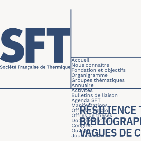
Aller au contenu principal
Navigation princip
Accueil
Nous connaître
Fondation et objectifs
Organigramme
Groupes thématiques
Annuaire
Activités
Bulletins de liaison
Agenda SFT
Manifestations
RÉSILIENCE 
Offres d'emploi
Offres de thèses
BIBLIOGRAP
Documentation
Congrès
VAGUES DE 
Ouvrages
Journées SFT