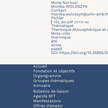
Mona Noroozi
Monika WOLOSZYN
Contact
monika.woloszyn@univ-smb.f
Fichier
143_doi.pdf
(277.51 Ko)
Thématique
Thermique Atmosphérique et 
Mots-clés
thermique
été
école
passif,
DOI
https://doi.org/10.25855/
Navigation principale
Accueil
Fondation et objectifs
Organigramme
Groupes thématiques
Annuaire
Bulletins de liaison
Agenda SFT
Manifestations
Offres d'emploi