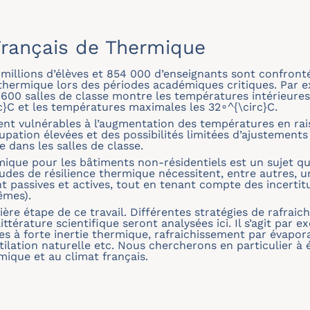
rançais de Thermique
2 millions d’élèves et 854 000 d’enseignants sont confron
 thermique lors des périodes académiques critiques. Par e
 600 salles de classe montre les températures intérieur
c}C et les températures maximales les 32∘^{\circ}C.
ent vulnérables à l’augmentation des températures en ra
upation élevées et des possibilités limitées d’ajusteme
 dans les salles de classe.
mique pour les bâtiments non-résidentiels est un sujet qu
des de résilience thermique nécessitent, entre autres, u
t passives et actives, tout en tenant compte des incertit
êmes).
ère étape de ce travail. Différentes stratégies de rafraich
littérature scientifique seront analysées ici. Il s’agit par 
ures à forte inertie thermique, rafraichissement par évap
tilation naturelle etc. Nous chercherons en particulier à é
mique et au climat français.