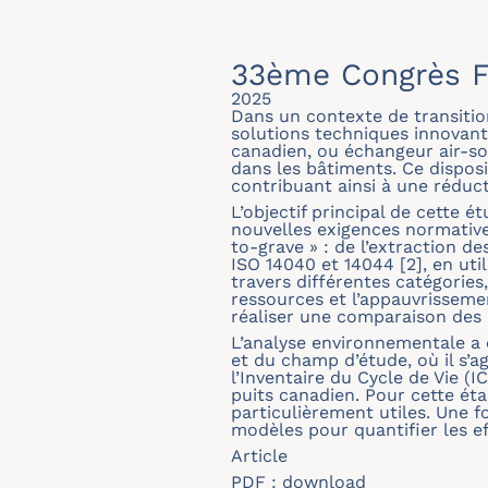
33ème Congrès F
2025
Dans un contexte de transitio
solutions techniques innovante
canadien, ou échangeur air-sol
dans les bâtiments. Ce disposit
contribuant ainsi à une réduct
L’objectif principal de cette 
nouvelles exigences normative
to-grave » : de l’extraction 
ISO 14040 et 14044 [2], en ut
travers différentes catégories
ressources et l’appauvrissemen
réaliser une comparaison des r
L’analyse environnementale a 
et du champ d’étude, où il s’ag
l’Inventaire du Cycle de Vie (
puits canadien. Pour cette é
particulièrement utiles. Une f
modèles pour quantifier les e
Article
PDF :
download