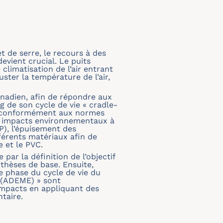
t de serre, le recours à des
evient crucial. Le puits
climatisation de l’air entrant
uster la température de l’air,
canadien, afin de répondre aux
 de son cycle de vie « cradle-
ite conformément aux normes
es impacts environnementaux à
P), l’épuisement des
fférents matériaux afin de
e et le PVC.
ar la définition de l’objectif
othèses de base. Ensuite,
ue phase du cycle de vie du
 (ADEME) » sont
 impacts en appliquant des
taire.