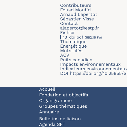
Contributeurs
Fouad Moufid
Arnaud Lapertot
Sébastien Visse
Contact
alapertot@estp.fr
Fichier
13_doi.pdf
(682.16 Ko)
Thématique
Energétique
Mots-clés
ACV
Puits canadien
Impacts environnementaux
Indicateurs environnementau
DOI
https://doi.org/10.25855/
Navigation principale
Accueil
Fondation et objectifs
Organigramme
Groupes thématiques
Annuaire
Bulletins de liaison
Agenda SFT