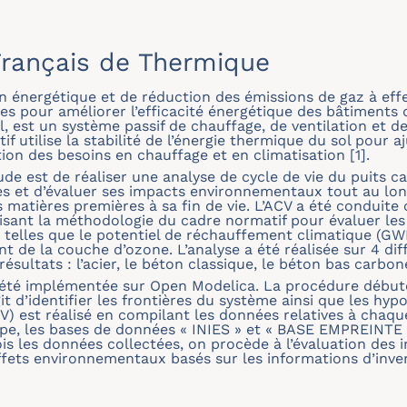
rançais de Thermique
n énergétique et de réduction des émissions de gaz à effe
s pour améliorer l’efficacité énergétique des bâtiments d
, est un système passif de chauffage, de ventilation et de 
if utilise la stabilité de l’énergie thermique du sol pour aj
ion des besoins en chauffage et en climatisation [1].
étude est de réaliser une analyse de cycle de vie du puits 
s et d’évaluer ses impacts environnementaux tout au long
des matières premières à sa fin de vie. L’ACV a été condu
ilisant la méthodologie du cadre normatif pour évaluer l
, telles que le potentiel de réchauffement climatique (GW
t de la couche d’ozone. L’analyse a été réalisée sur 4 di
ésultats : l’acier, le béton classique, le béton bas carbon
été implémentée sur Open Modelica. La procédure débute p
it d’identifier les frontières du système ainsi que les hyp
ICV) est réalisé en compilant les données relatives à chaq
tape, les bases de données « INIES » et « BASE EMPREINTE
ois les données collectées, on procède à l’évaluation des
ffets environnementaux basés sur les informations d’inven