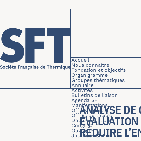
Aller au contenu principal
Navigation princip
Accueil
Nous connaître
Fondation et objectifs
Organigramme
Groupes thématiques
Annuaire
Activités
Bulletins de liaison
Agenda SFT
Manifestations
ANALYSE DE 
Offres d'emploi
Offres de thèses
ÉVALUATION
Documentation
Congrès
RÉDUIRE L’
Ouvrages
Journées SFT