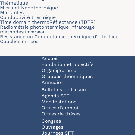
Thématique
Micro et Nanothermique
Mots-clés
Conductivité thermique
Time domain thermoRéflectance (TDTR)
Radiométrie photohtermique infrarouge
méthodes inverses
Résistance ou Conductance thermique d’interface
Couches minces
Navigation principale
Accueil
Fondation et objectifs
Organigramme
Groupes thématiques
Annuaire
Bulletins de liaison
Agenda SFT
Manifestations
Offres d'emploi
Offres de thèses
Congrès
Ouvrages
Journées SFT