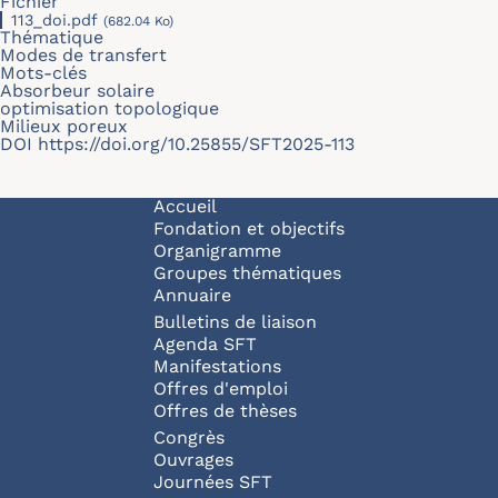
Fichier
113_doi.pdf
(682.04 Ko)
Thématique
Modes de transfert
Mots-clés
Absorbeur solaire
optimisation topologique
Milieux poreux
DOI
https://doi.org/10.25855/SFT2025-113
Navigation principale
Accueil
Fondation et objectifs
Organigramme
Groupes thématiques
Annuaire
Bulletins de liaison
Agenda SFT
Manifestations
Offres d'emploi
Offres de thèses
Congrès
Ouvrages
Journées SFT