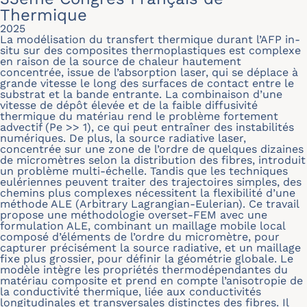
Thermique
2025
La modélisation du transfert thermique durant l’AFP in-
situ sur des composites thermoplastiques est complexe
en raison de la source de chaleur hautement
concentrée, issue de l’absorption laser, qui se déplace à
grande vitesse le long des surfaces de contact entre le
substrat et la bande entrante. La combinaison d’une
vitesse de dépôt élevée et de la faible diffusivité
thermique du matériau rend le problème fortement
advectif (Pe >> 1), ce qui peut entraîner des instabilités
numériques. De plus, la source radiative laser,
concentrée sur une zone de l’ordre de quelques dizaines
de micromètres selon la distribution des fibres, introduit
un problème multi-échelle. Tandis que les techniques
eulériennes peuvent traiter des trajectoires simples, des
chemins plus complexes nécessitent la flexibilité d’une
méthode ALE (Arbitrary Lagrangian-Eulerian). Ce travail
propose une méthodologie overset-FEM avec une
formulation ALE, combinant un maillage mobile local
composé d’éléments de l’ordre du micromètre, pour
capturer précisément la source radiative, et un maillage
fixe plus grossier, pour définir la géométrie globale. Le
modèle intègre les propriétés thermodépendantes du
matériau composite et prend en compte l’anisotropie de
la conductivité thermique, liée aux conductivités
longitudinales et transversales distinctes des fibres. Il