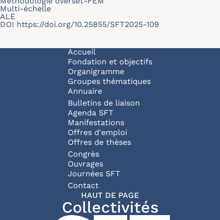
Méthodologie overset-FEM
Multi-échelle
ALE
DOI
https://doi.org/10.25855/SFT2025-109
Navigation principale
Accueil
Fondation et objectifs
Organigramme
Groupes thématiques
Annuaire
Bulletins de liaison
Agenda SFT
Manifestations
Offres d'emploi
Offres de thèses
Congrès
Ouvrages
Journées SFT
Pied de page
Contact
HAUT DE PAGE
Collectivités