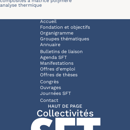
composites à matrice polymère
analyse thermique
Navigation principale
Accueil
Fondation et objectifs
Organigramme
Groupes thématiques
Annuaire
Bulletins de liaison
Agenda SFT
Manifestations
Offres d'emploi
Offres de thèses
Congrès
Ouvrages
Journées SFT
Pied de page
Contact
HAUT DE PAGE
Collectivités