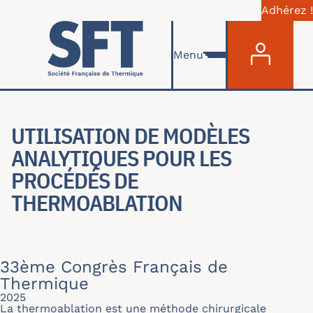
Adhérez !
Menu du com
Aller au contenu principal
Menu
UTILISATION DE MODÈLES
ANALYTIQUES POUR LES
PROCÉDÉS DE
THERMOABLATION
33ème Congrès Français de
Thermique
2025
La thermoablation est une méthode chirurgicale