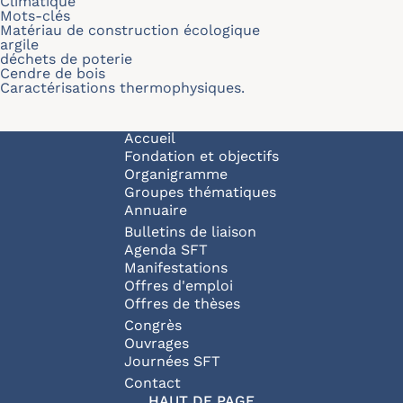
Climatique
Mots-clés
Matériau de construction écologique
argile
déchets de poterie
Cendre de bois
Caractérisations thermophysiques.
Navigation principale
Accueil
Fondation et objectifs
Organigramme
Groupes thématiques
Annuaire
Bulletins de liaison
Agenda SFT
Manifestations
Offres d'emploi
Offres de thèses
Congrès
Ouvrages
Journées SFT
Pied de page
Contact
HAUT DE PAGE