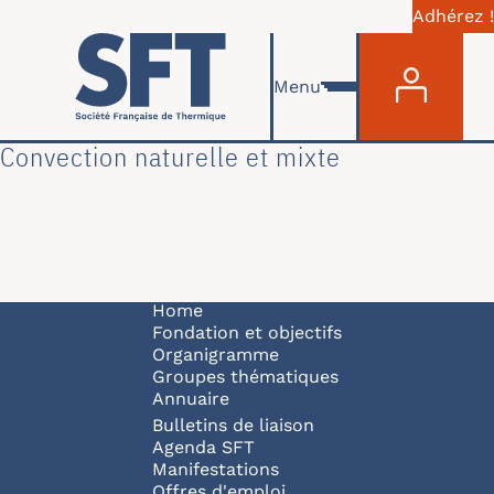
Adhérez !
Menu du com
Skip to main content
Menu
Convection naturelle et mixte
Navigation principale
Home
Fondation et objectifs
Organigramme
Groupes thématiques
Annuaire
Bulletins de liaison
Agenda SFT
Manifestations
Offres d'emploi