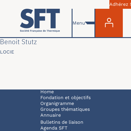
Adhérez !
Menu du com
Skip to main content
Menu
Benoit Stutz
LOCIE
Navigation principale
Home
Fondation et objectifs
Organigramme
Groupes thématiques
Annuaire
Bulletins de liaison
Agenda SFT