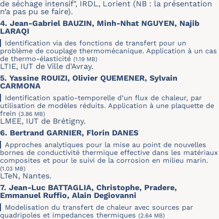
de séchage intensif", IRDL, Lorient (NB : la présentation
n’a pas pu se faire).
4. Jean-Gabriel BAUZIN, Minh-Nhat NGUYEN, Najib
LARAQI
Identification via des fonctions de transfert pour un
problème de couplage thermomécanique. Application à un cas
de thermo-élasticité
(1.19 MB)
LTIE, IUT de Ville d'Avray.
5. Yassine ROUIZI, Olivier QUEMENER, Sylvain
CARMONA
Identification spatio-temporelle d’un flux de chaleur, par
utilisation de modèles réduits. Application à une plaquette de
frein
(3.86 MB)
LMEE, IUT de Brétigny.
6. Bertrand GARNIER, Florin DANES
Approches analytiques pour la mise au point de nouvelles
bornes de conductivité thermique effective dans les matériaux
composites et pour le suivi de la corrosion en milieu marin.
(1.03 MB)
LTeN, Nantes.
7. Jean-Luc BATTAGLIA, Christophe, Pradere,
Emmanuel Ruffio, Alain Degiovanni
Modelisation du transfert de chaleur avec sources par
quadripoles et impedances thermiques
(2.64 MB)