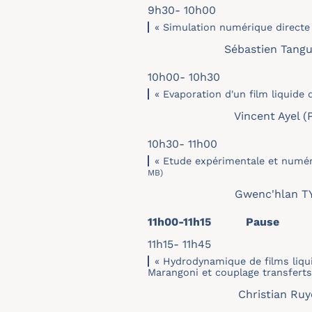
9h30- 10h00
« Simulation numérique directe d
Sébastien Tanguy (
10h00- 10h30
« Evaporation d'un film liquide
Vincent Ayel (P’
10h30- 11h00
« Etude expérimentale et numér
MB)
Gwenc'hlan TYMEN
11h00-11h15 Pause
11h15- 11h45
« Hydrodynamique de films liqui
Marangoni et couplage transfer
Christian Ruy