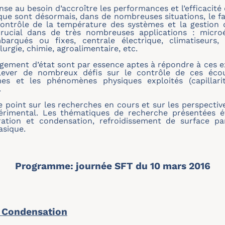
ponse au besoin d’accroître les performances et l’efficacit
que sont désormais, dans de nombreuses situations, le fa
ontrôle de la température des systèmes et la gestion d
crucial dans de très nombreuses applications : microé
arqués ou fixes, centrale électrique, climatiseurs
lurgie, chimie, agroalimentaire, etc.
ngement d’état sont par essence aptes à répondre à ces ex
 lever de nombreux défis sur le contrôle de ces éco
mes et les phénomènes physiques exploités (capillarité
.
e point sur les recherches en cours et sur les perspective
érimental. Les thématiques de recherche présentées éta
ration et condensation, refroidissement de surface par 
asique.
Programme: journée SFT du 10 mars 2016
, Condensation