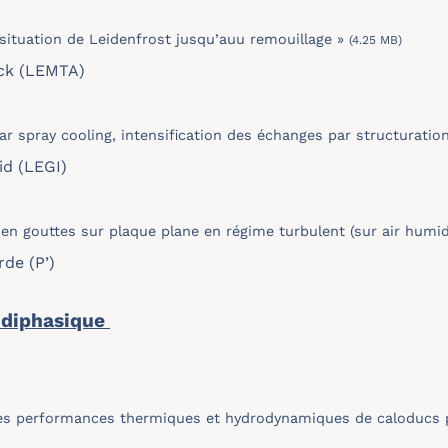
 situation de Leidenfrost jusqu’auu remouillage »
(4.25 MB)
ck (LEMTA)
r spray cooling, intensification des échanges par structuration
LEGI)
n gouttes sur plaque plane en régime turbulent (sur air humi
 (P’)
 diphasique
des performances thermiques et hydrodynamiques de caloducs pla