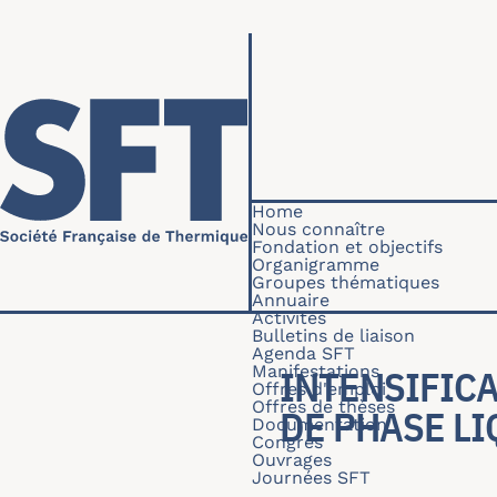
Skip to main content
Navigation princip
Home
Nous connaître
Fondation et objectifs
Organigramme
Groupes thématiques
Annuaire
Activités
Bulletins de liaison
Agenda SFT
Manifestations
INTENSIFIC
Offres d'emploi
Offres de thèses
DE PHASE L
Documentation
Congrès
Ouvrages
Journées SFT