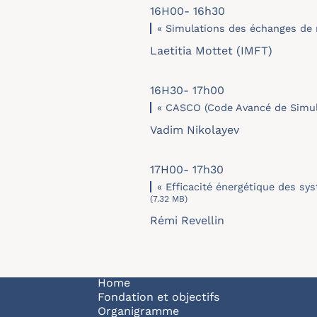
16H00- 16h30
« Simulations des échanges de 
Laetitia Mottet (IMFT)
16H30- 17h00
« CASCO (Code Avancé de Simulat
Vadim Nikolayev
17H00- 17h30
« Efficacité énergétique des sy
(7.32 MB)
Rémi Revellin
Navigation principale
Home
Fondation et objectifs
Organigramme