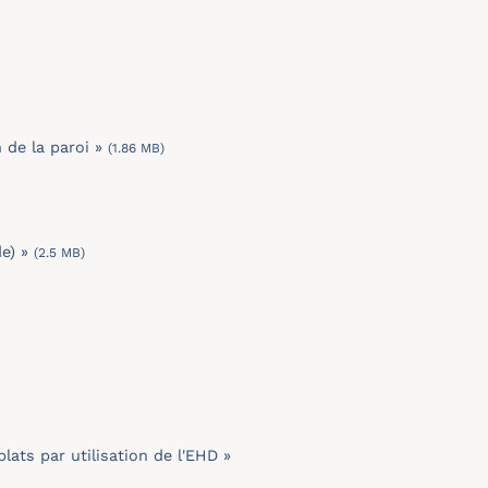
 de la paroi »
(1.86 MB)
de) »
(2.5 MB)
ts par utilisation de l'EHD »