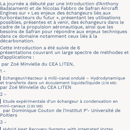
La journée a débuté par une introduction d’Anthony
Badalamenti et de Nicolas Fabbro de Safran Aircraft
Engines sur « Les enjeux des échangeurs liés aux
turboréacteurs du futur », présentant les utilisations
possibles, présentes et à venir, des échangeurs dans le
cadre de la propulsion aéronautique, ainsi que les
besoins de Safran pour répondre aux enjeux techniques
dans ce domaine notamment ceux liés à la
décarbonation.
Cette introduction a été suivie de 6
présentations couvrant un large spectre de méthodes et
d’applications :
par Zoé Minvielle du CEA LITEN,
1 -
Echangeur/réacteur à milli-canal ondulé – Hydrodynamique
et transferts dans un écoulement liquide/liquide
(2.18 MB)
par Zoé Minvielle du CEA LITEN
2 -
Etude expérimentale d’un échangeur à condensation en
mini-canaux
(2.92 MB)
par Dominique Couton de l’Institut P’- Université de
Poitiers
3 -
Hybrid Heat Recovery Systems with Integrated Vortex