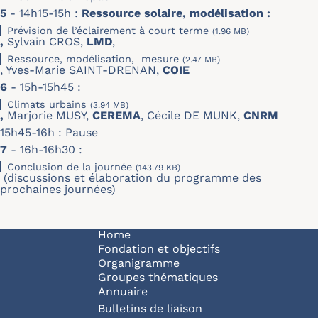
5
- 14h15-15h :
Ressource solaire, modélisation :
Prévision de l’éclairement à court terme
(1.96 MB)
,
Sylvain CROS,
LMD
,
Ressource, modélisation, mesure
(2.47 MB)
, Yves-Marie SAINT-DRENAN,
COIE
6
- 15h-15h45 :
Climats urbains
(3.94 MB)
,
Marjorie MUSY,
CEREMA
, Cécile DE MUNK,
CNRM
15h45-16h : Pause
7
- 16h-16h30 :
Conclusion de la journée
(143.79 KB)
(discussions et élaboration du programme des
prochaines journées)
Navigation principale
Home
Fondation et objectifs
Organigramme
Groupes thématiques
Annuaire
Bulletins de liaison