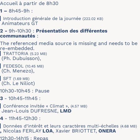
Accueil à partir de 8h30
1 –
8h45-9h :
Introduction générale de la journée
(222.02 KB)
Animateurs GT
2 -
9h-10h30 :
Présentation des différentes
communautés
:
The referenced media source is missing and needs to be
re-embedded.
TRATTORIA
(5.23 MB)
(Ph. Dubuisson),
FEDESOL
(10.45 MB)
(Ch. Menezo),
SFT
(1.69 MB)
(Ch. Le Niliot)
10h30-10h45 : Pause
3
- 10h45-11h45 :
Conférence invitée « Climat »,
(4.57 MB)
Jean-Louis DUFRESNE,
LMD
4
- 11h45-12h30 :
Données d’intérêt et leurs caractères multi-échelles
(4.68 MB)
,
Nicolas FERLAY
LOA
, Xavier BRIOTTET,
ONERA
12h30-14h15 : Repas