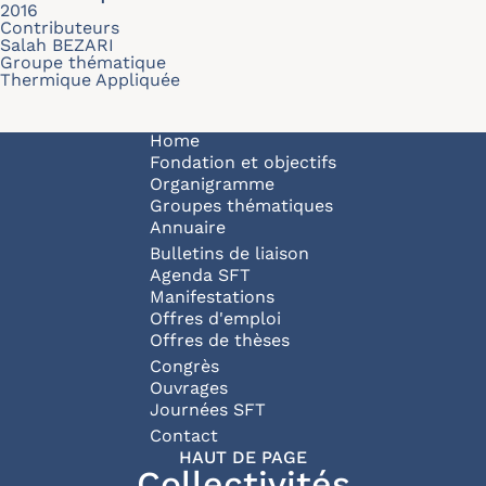
2016
Contributeurs
Salah BEZARI
Groupe thématique
Thermique Appliquée
Navigation principale
Home
Fondation et objectifs
Organigramme
Groupes thématiques
Annuaire
Bulletins de liaison
Agenda SFT
Manifestations
Offres d'emploi
Offres de thèses
Congrès
Ouvrages
Journées SFT
Pied de page
Contact
HAUT DE PAGE
Collectivités