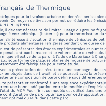
rançais de Thermique
ectriques pour la livraison urbaine de denrées périssables
venir. Ce moyen de livraison permet de réduire les émissi
ires réfrigérées.
le, il devient nécessaire de limiter l’usage du groupe frig
ockage électrochimique (batteries) pour la motorisation du 
on s’intéresse à l’isolation thermique de véhicules de pet
de produits alimentaires réfrigérés pendant une durée de
n est de présenter des études expérimentales et numériq
e pénalisant pas la masse et le volume utile du véhicule. 
ermique effective de la paroi à l’aide de Matériaux à Ch
iaux sous forme de plaques planes de mousse de polyur
notamment été fabriquées pour cette étude.
avec la présentation des résultats d’une campagne de car
 employés dans ce travail, et se poursuit avec la présent
ster une composition de paroi définie sous différentes so
te présenté et confronté à une séquence expérimentale a
trent une bonne adéquation entre le modèle et l’expérienc
tat du MCP. Pour finir, ce modèle est utilisé dans une 
ne configuration de paroi optimale pour cette application
ement optimal du MCP dans cette paroi.