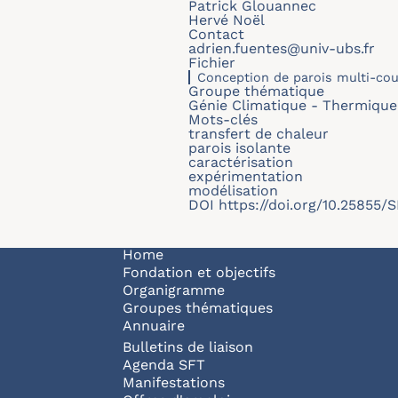
Patrick Glouannec
Hervé Noël
Contact
adrien.fuentes@univ-ubs.fr
Fichier
Conception de parois multi-cou
Groupe thématique
Génie Climatique - Thermique 
Mots-clés
transfert de chaleur
parois isolante
caractérisation
expérimentation
modélisation
DOI
https://doi.org/10.25855
Navigation principale
Home
Fondation et objectifs
Organigramme
Groupes thématiques
Annuaire
Bulletins de liaison
Agenda SFT
Manifestations