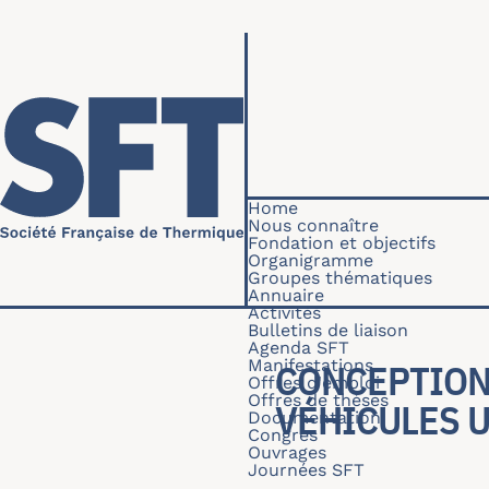
Skip to main content
Navigation princip
Home
Nous connaître
Fondation et objectifs
Organigramme
Groupes thématiques
Annuaire
Activités
Bulletins de liaison
Agenda SFT
Manifestations
CONCEPTION
Offres d'emploi
Offres de thèses
VÉHICULES U
Documentation
Congrès
Ouvrages
Journées SFT