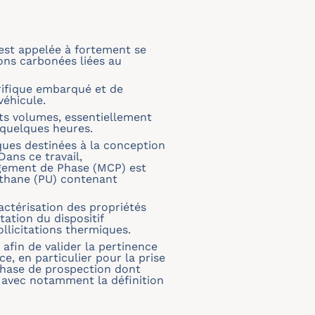
 est appelée à fortement se
ons carbonées liées au
orifique embarqué et de
véhicule.
its volumes, essentiellement
 quelques heures.
ues destinées à la conception
Dans ce travail,
angement de Phase (MCP) est
éthane (PU) contenant
actérisation des propriétés
ation du dispositif
llicitations thermiques.
fin de valider la pertinence
e, en particulier pour la prise
phase de prospection dont
, avec notamment la définition