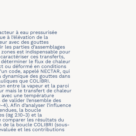
acteur à eau pressurisée
e à l’élévation de la
eur avec des gouttes
r les parties d’assemblages
 zones est indispensable pour
caractériser ces transferts,
 déterminer le flux de chaleur
ct ou déformé en conditions
d’un code, appelé NECTAR, qui
 la dynamique des gouttes dans
uliques que COLIBRI.
n entre la vapeur et la paroi
ur mais le transfert de chaleur
us avec une température
 de valider l’ensemble des
0-4). Afin d’analyser l’influence
endues, la boucle
es (
α
g 2.10-3) et la
e comparer les résultats du
 de la boucle COLIBRI (sous-
valuée et les contributions