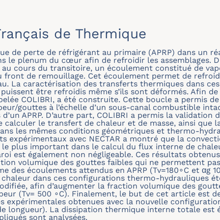
rançais de Thermique
ue de perte de réfrigérant au primaire (APRP) dans un ré
ans le plenum du cœur afin de refroidir les assemblages. Du
au cours du transitoire, un écoulement constitué de vap
u front de remouillage. Cet écoulement permet de refroidi
u. La caractérisation des transferts thermiques dans ces
puissent être refroidis même s’ils sont déformés. Afin de 
elée COLIBRI, a été construite. Cette boucle a permis de
ur/gouttes à l’échelle d’un sous-canal combustible inta
d’un APRP. D’autre part, COLIBRI a permis la validation 
e calculer le transfert de chaleur et de masse, ainsi que
ans les mêmes conditions géométriques et thermo-hydra
ats expérimentaux avec NECTAR a montré que la convectio
le plus important dans le calcul du flux interne de chale
aroi est également non négligeable. Ces résultats obten
ction volumique des gouttes faibles qui ne permettent pas
mme des écoulements attendus en APRP (Tv=180∘C et
α
g 1
 chaleur dans ces configurations thermo-hydrauliques ét
difiée, afin d’augmenter la fraction volumique des goutt
eur (Tv= 500 ∘C). Finalement, le but de cet article est d
 expérimentales obtenues avec la nouvelle configuration
longueur). La dissipation thermique interne totale est é
liqués sont analysées.