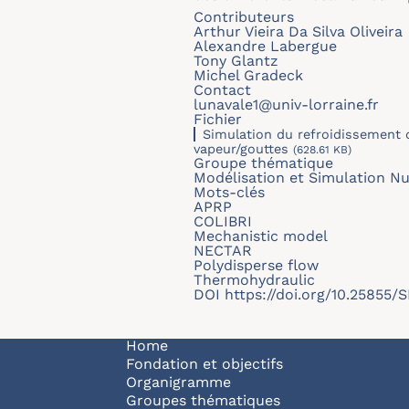
Contributeurs
Arthur Vieira Da Silva Oliveira
Alexandre Labergue
Tony Glantz
Michel Gradeck
Contact
lunavale1@univ-lorraine.fr
Fichier
Simulation du refroidissement
vapeur/gouttes
(628.61 KB)
Groupe thématique
Modélisation et Simulation N
Mots-clés
APRP
COLIBRI
Mechanistic model
NECTAR
Polydisperse flow
Thermohydraulic
DOI
https://doi.org/10.25855/
Navigation principale
Home
Fondation et objectifs
Organigramme
Groupes thématiques