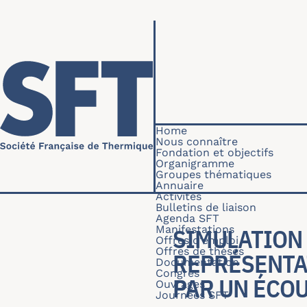
Skip to main content
Navigation princip
Home
Nous connaître
Fondation et objectifs
Organigramme
Groupes thématiques
Annuaire
Activités
Bulletins de liaison
Agenda SFT
Manifestations
SIMULATION
Offres d'emploi
Offres de thèses
REPRÉSENTA
Documentation
Congrès
PAR UN ÉCO
Ouvrages
Journées SFT