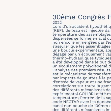
30ème Congrès F
2022
Lors d’un accident hypothétiq
(REP), de l’eau est injectée d
température des assemblages 
dispersées se forme en aval d
non encore immergées par l’ea
s’assurer que les assemblages 
une boucle expérimentale, app
dégagé par un écoulement vape
thermo-hydrauliques typiques 
a été développé dans le but d
un écoulement polydispersé d
L’analyse des premiers résult
est le mécanisme de transfert 
par impacts de gouttes à la p
d’entrée de vapeur et une fra
corrélations sur toute la ga
des différents mécanismes de
expérimental COLIBRI a été mo
température d’entrée de la vap
code NECTAR avec les données
canal non bouché de 100mm de 
des différents mécanismes imp