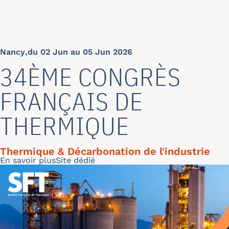
Nancy
,
du 02 Jun au 05 Jun 2026
34ÈME CONGRÈS
FRANÇAIS DE
THERMIQUE
Thermique & Décarbonation de l'industrie
Read more
En savoir plus
Site dédié