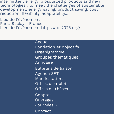
intermittent energy, biosourced products and new
technologies), to meet the challenges of sustainable
development: energy saving, product saving, cost
reduction, flexibility, adaptability…
Lieu de l'événement
Paris-Saclay - France
Lien de l'événement
https://ids2026.org/
Navigation principale
Accueil
Fondation et objectifs
Organigramme
Groupes thématiques
Annuaire
Bulletins de liaison
Agenda SFT
Manifestations
Offres d'emploi
Offres de thèses
Congrès
Ouvrages
Journées SFT
Pied de page
Contact