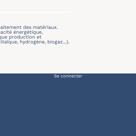
traitement des matériaux.
cacité énergétique,
 que production et
ltaïque, hydrogène, biogaz...).
Menu du compte de l'u
Se connecter