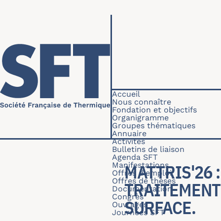
Aller au contenu principal
Navigation princip
Accueil
Nous connaître
Fondation et objectifs
Organigramme
Groupes thématiques
Annuaire
Activités
Bulletins de liaison
Agenda SFT
Manifestations
MATTRIS'26 
Offres d'emploi
Offres de thèses
TRAITEMENT
Documentation
Congrès
SURFACE.
Ouvrages
Journées SFT