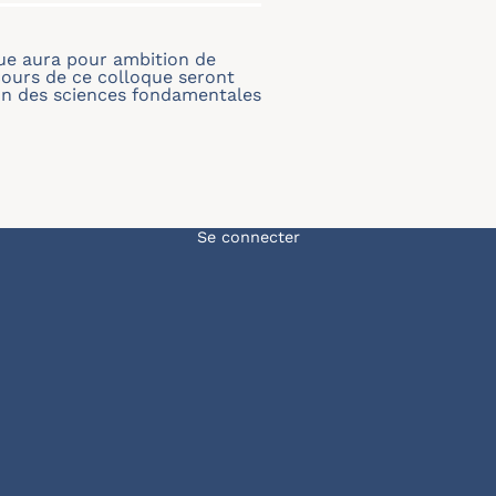
oque aura pour ambition de
 cours de ce colloque seront
tion des sciences fondamentales
Menu du compte de l'u
Se connecter