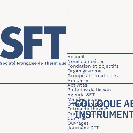
Aller au contenu principal
Navigation princip
Accueil
Nous connaître
Fondation et objectifs
Organigramme
Groupes thématiques
Annuaire
Activités
Bulletins de liaison
Agenda SFT
Manifestations
COLLOQUE AE
Offres d'emploi
Offres de thèses
INSTRUMENT
Documentation
Congrès
Ouvrages
Journées SFT