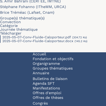
S. Amir Bahrani (CERI EE, IMTNE)
Stéphane Fohanno (ITheMM, URCA)
Brice Tréméac (Lafset, Cnam)
Groupe(s) thématique(s)
Convection
Catégorie
Journée thématique
Télécharger
2025-05-07-Conv-Fluide-Caloporteur.pdf
(304.72 Ko)
2025-05-07-Conv-Fluide-Caloporteur.docx
(145.2 Ko)
Navigation principale
Accueil
Fondation et objectifs
Organigramme
Groupes thématiques
Annuaire
Bulletins de liaison
Agenda SFT
Manifestations
Offres d'emploi
Offres de thèses
Congrès