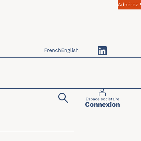
Adhérez !
French
English
Menu du compte 
Espace sociétaire
Connexion