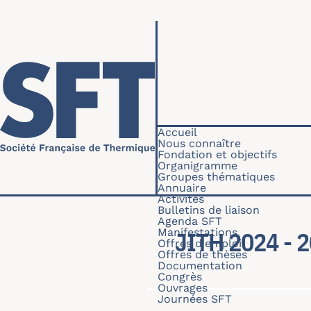
Aller au contenu principal
Navigation princip
Accueil
Nous connaître
Fondation et objectifs
Organigramme
Groupes thématiques
Annuaire
Activités
Bulletins de liaison
Agenda SFT
Manifestations
JITH 2024 - 
Offres d'emploi
Offres de thèses
Documentation
Congrès
Ouvrages
Journées SFT