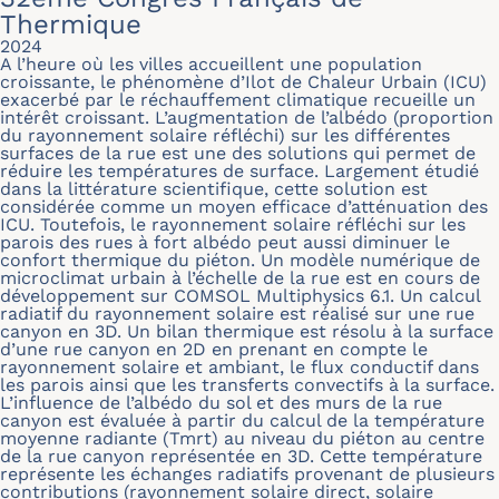
Thermique
2024
A l’heure où les villes accueillent une population
croissante, le phénomène d’Ilot de Chaleur Urbain (ICU)
exacerbé par le réchauffement climatique recueille un
intérêt croissant. L’augmentation de l’albédo (proportion
du rayonnement solaire réfléchi) sur les différentes
surfaces de la rue est une des solutions qui permet de
réduire les températures de surface. Largement étudié
dans la littérature scientifique, cette solution est
considérée comme un moyen efficace d’atténuation des
ICU. Toutefois, le rayonnement solaire réfléchi sur les
parois des rues à fort albédo peut aussi diminuer le
confort thermique du piéton. Un modèle numérique de
microclimat urbain à l’échelle de la rue est en cours de
développement sur COMSOL Multiphysics 6.1. Un calcul
radiatif du rayonnement solaire est réalisé sur une rue
canyon en 3D. Un bilan thermique est résolu à la surface
d’une rue canyon en 2D en prenant en compte le
rayonnement solaire et ambiant, le flux conductif dans
les parois ainsi que les transferts convectifs à la surface.
L’influence de l’albédo du sol et des murs de la rue
canyon est évaluée à partir du calcul de la température
moyenne radiante (Tmrt) au niveau du piéton au centre
de la rue canyon représentée en 3D. Cette température
représente les échanges radiatifs provenant de plusieurs
contributions (rayonnement solaire direct, solaire