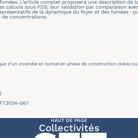
fumées. L’article complet proposera une description de l
des calculs sous FDS, leur validation par comparaison av
eprésentatifs de la dynamique du foyer et des fumées : 
t de concentrations.
r
ue d’un incendie en tunnel en phase de construction
(946.82 Ko)
)
/SFT2024-067
HAUT DE PAGE
Collectivités