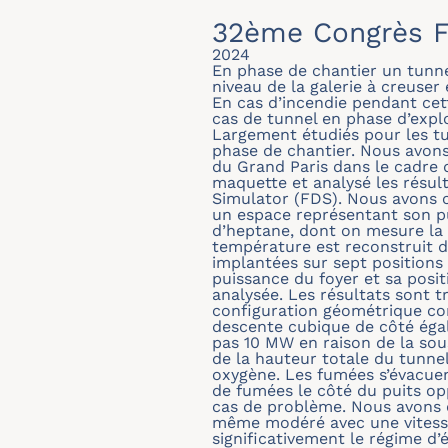
32ème Congrès F
2024
En phase de chantier un tunnel
niveau de la galerie à creuser
En cas d’incendie pendant cett
cas de tunnel en phase d’explo
Largement étudiés pour les t
phase de chantier. Nous avons
du Grand Paris dans le cadre 
maquette et analysé les résult
Simulator (FDS). Nous avons c
un espace représentant son pu
d’heptane, dont on mesure la
température est reconstruit da
implantées sur sept positions 
puissance du foyer et sa posit
analysée. Les résultats sont t
configuration géométrique con
descente cubique de côté éga
pas 10 MW en raison de la sous
de la hauteur totale du tunnel
oxygène. Les fumées s’évacuen
de fumées le côté du puits op
cas de problème. Nous avons é
même modéré avec une vitesse
significativement le régime d