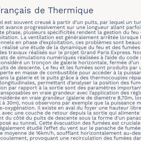
rançais de Thermique
 est souvent creusé à partir d’un puits, par lequel un tu
 et avance progressivement sur une longueur allant parfoi
e phase, plusieurs spécificités rendent la gestion du feu
itation. La ventilation est généralement arrêtée lorsque l
unnels en phase d’exploitation, ces problèmes sont bea
 réalisé une étude de la dynamique du feu et des fumées 
des travaux réalisés sur le projet Grand Paris Express. N
ats de simulations numériques réalisées à l’aide du code 
onsidéré un tronçon de galerie horizontale, fermée d’un c
its de descente. Le feu et les fumées sont produits par 
 perte en masse de combustible pour accéder à la puissa
ns la galerie et le puits grâce à des thermocouples répar
longitudinales, permettant d’analyser la position des fum
ion par rapport à la sortie sont des paramètres important
ransposables en vraie grandeur avec l’application des règl
sidérée en vraie grandeur (galerie de diamètre 8,70m, l
l à 30m), nous observons par exemple que la puissance 
-oxygénation. Il existe en aval du foyer une hauteur libr
 avec une couche de retour depuis la sortie qui alimente 
t du côté du puits de descente sous la forme d’un panach
posé au tunnel. Cette évacuation des fumées est cruciale
galement étudié l’effet du vent sur le panache de fumées 
 moyenne de 16km/h, soufflant horizontalement au-dess
’écoulement, provoquant une recirculation des fumées dans