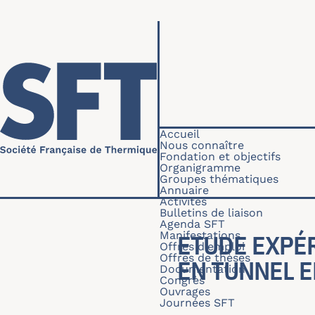
Aller au contenu principal
Navigation princip
Accueil
Nous connaître
Fondation et objectifs
Organigramme
Groupes thématiques
Annuaire
Activités
Bulletins de liaison
Agenda SFT
Manifestations
ETUDE EXPÉ
Offres d'emploi
Offres de thèses
EN TUNNEL 
Documentation
Congrès
Ouvrages
Journées SFT