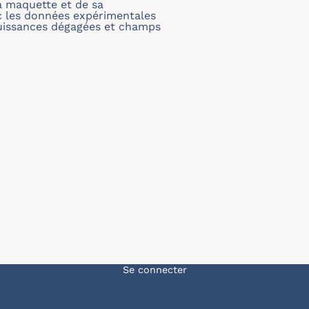
a maquette et de sa
ec les données expérimentales
puissances dégagées et champs
Menu du compte de l'u
Se connecter