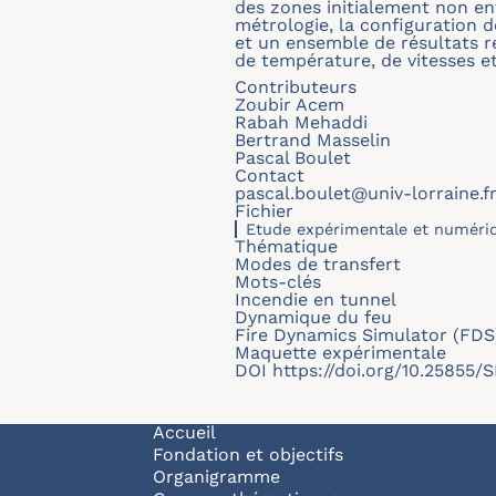
des zones initialement non en
métrologie, la configuration 
et un ensemble de résultats r
de température, de vitesses e
Contributeurs
Zoubir Acem
Rabah Mehaddi
Bertrand Masselin
Pascal Boulet
Contact
pascal.boulet@univ-lorraine.f
Fichier
Etude expérimentale et numériq
Thématique
Modes de transfert
Mots-clés
Incendie en tunnel
Dynamique du feu
Fire Dynamics Simulator (FDS
Maquette expérimentale
DOI
https://doi.org/10.25855
Navigation principale
Accueil
Fondation et objectifs
Organigramme