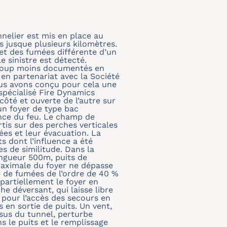
nnelier est mis en place au
s jusque plusieurs kilomètres.
 et des fumées différente d’un
e sinistre est détecté.
ucoup moins documentés en
en partenariat avec la Société
ous avons conçu pour cela une
spécialisé Fire Dynamics
ôté et ouverte de l’autre sur
un foyer de type bac
nce du feu. Le champ de
tis sur des perches verticales
ées et leur évacuation. La
s dont l’influence a été
es de similitude. Dans la
ongueur 500m, puits de
maximale du foyer ne dépasse
e de fumées de l’ordre de 40 %
partiellement le foyer en
e déversant, qui laisse libre
 pour l’accès des secours en
en sortie de puits. Un vent,
us du tunnel, perturbe
 le puits et le remplissage