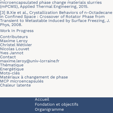
microencapsulated phase change materials slurries
(mPCMS), Applied Thermal Engineering, 2015.
[3] B.Xie et al., Crystallization Behaviors of n-Octadecane
in Confined Space : Crossover of Rotator Phase from
Transient to Metastable Induced by Surface Freezing, J.
Phys, 2008.
Work In Progress
Contributeurs
Maxime Leroy
Christel Métivier
Nicolas Louvet
Yves Jannot
Contact
maxime.leroy@univ-lorraine.fr
Thématique
Energétique
Mots-clés
Matériaux à changement de phase
MCP microencapsulés
Chaleur latente
Navigation principale
Accueil
Fondation et objectifs
Organigramme