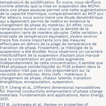
température de solidification. En outre, nous vérifions
comme attendu que la mise en suspension des MCPm
dans une phase aqueuse permet une nette augmentation
de la capacité thermique, comparativement au MCP pur.
Par ailleurs, nous avons mené une étude densimétrique
qui a également permis de mettre en évidence le
changement de phase du matériau. En effet, nous
remarquons durant celui-ci que la densité de la
suspension varie de manière abrupte. Cette variation, à
intervalle de température équivalent, s’avère environ
treize fois moins importante lors des mesures
effectuées en dehors de la plage de température de
transition de phase. Finalement, la rhéologie de la
suspension a été étudiée. Nous observons un caractère
rhéofluidifiant de la suspension d’autant plus marqué
que la concentration en particules augmente.
Indépendamment de cette concentration, il semble que
l’état physique (solide/liquide) du PCM présent dans la
suspension n’ait pas un rôle prépondérant sur la
viscosité du matériau. Mots clefs : matériaux à
changement de phase, chaleur latente, transition
énergétique, encapsulation, suspension.
[1] P. Cheng et al., Different dimensional nanoadditives
for thermal conductivity enhancement of phase change
materials: Fundamentals and applications, Nano Energy,
2021.
[2] M. Jurkowska et al., Review on properties of