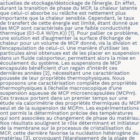
actuelles de stockage/déstockage de l’énergie. En effet,
durant la transition de phase du MCP, la chaleur latente
que celui-ci absorbe ou relâche est nettement plus
importante que la chaleur sensible. Cependant, le taux
de transfert de cette énergie est limité, étant donné que
les MCP sont caractérisés par une faible conductivité
thermique (0.1-0.4 W/(m.K)) [1]. Pour pallier ce problème,
une solution est d’augmenter la surface d’échange de
chaleur pour un volume de MCP donné, via la division et
l’encapsulation de celui-ci. Une manière d’utiliser les
particules ainsi obtenues est de les placer en suspension
dans un fluide caloporteur, permettant alors la mise en
écoulement du système. Les suspensions de MCP
encapsulés bénéficient d’un regain d’intérêt ces
dernières années [2], nécessitant une caractérisation
poussée de leur propriétés thermophysiques. Nous
proposons une caractérisation complète des propriétés
thermophysiques à l’échelle macroscopique d’une
suspension aqueuse de MCP microencapsulées (MCPm).
Ces travaux portent dans un premier temps sur une
étude via calorimétrie des propriétés thermiques du MCP
seul et de la suspension de MCPm. Les expérimentations
ont permis la détermination précise des températures
qui sont associées au changement de phase du matériau.
Nos résultats soulignent le rôle déterminant et initiateur
de la membrane sur le processus de cristallisation du
MCP, cette dernière favorise la nucléation hétérogène du
matériau [3], provoquant l’élargissement de la plage de