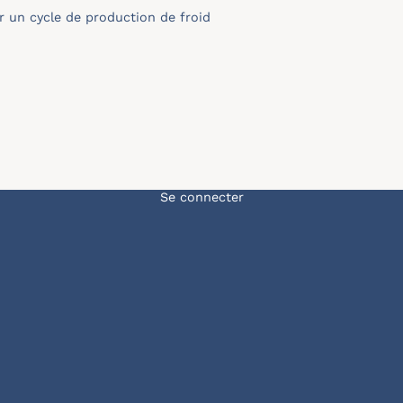
 un cycle de production de froid
Menu du compte de l'u
Se connecter