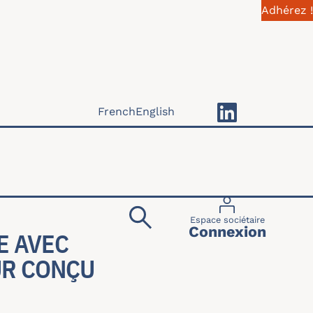
Adhérez !
French
English
Menu du compte 
Espace sociétaire
Connexion
E AVEC
UR CONÇU