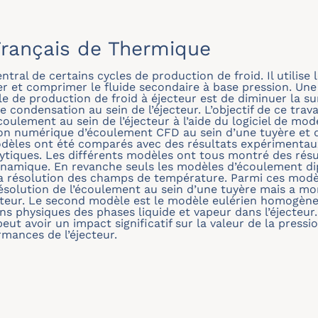
rançais de Thermique
tral de certains cycles de production de froid. Il utilise 
ner et comprimer le fluide secondaire à base pression. Un
cle de production de froid à éjecteur est de diminuer la s
 condensation au sein de l’éjecteur. L’objectif de ce travai
oulement au sein de l’éjecteur à l’aide du logiciel de mo
on numérique d’écoulement CFD au sein d’une tuyère et d
odèles ont été comparés avec des résultats expérimentaux 
ytiques. Les différents modèles ont tous montré des résu
dynamique. En revanche seuls les modèles d’écoulement d
 la résolution des champs de température. Parmi ces mod
résolution de l’écoulement au sein d’une tuyère mais a mo
cteur. Le second modèle est le modèle eulérien homogène
ns physiques des phases liquide et vapeur dans l’éjecteur
t avoir un impact significatif sur la valeur de la pressio
mances de l’éjecteur.