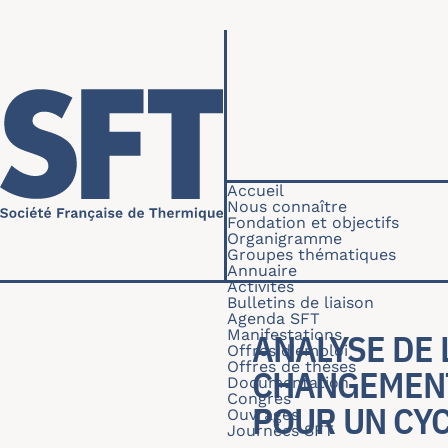
Aller au contenu principal
Navigation princip
Accueil
Nous connaître
Fondation et objectifs
Organigramme
Groupes thématiques
Annuaire
Activités
Bulletins de liaison
Agenda SFT
Manifestations
ANALYSE DE
Offres d'emploi
Offres de thèses
CHANGEMENT
Documentation
Congrès
POUR UN CYC
Ouvrages
Journées SFT