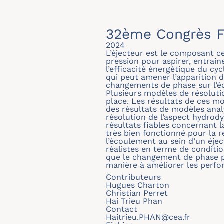
32ème Congrès F
2024
L’éjecteur est le composant cen
pression pour aspirer, entrai
l’efficacité énergétique du cy
qui peut amener l’apparition de
changements de phase sur l’éc
Plusieurs modèles de résoluti
place. Les résultats de ces m
des résultats de modèles anal
résolution de l’aspect hydro
résultats fiables concernant
très bien fonctionné pour la 
l’écoulement au sein d’un éje
réalistes en terme de conditio
que le changement de phase peu
manière à améliorer les perfor
Contributeurs
Hugues Charton
Christian Perret
Hai Trieu Phan
Contact
Haitrieu.PHAN@cea.fr