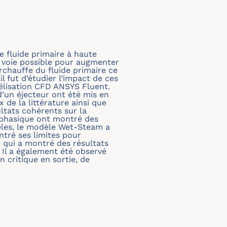
le fluide primaire à haute
e voie possible pour augmenter
urchauffe du fluide primaire ce
l fut d’étudier l’impact de ces
délisation CFD ANSYS Fluent.
’un éjecteur ont été mis en
de la littérature ainsi que
ltats cohérents sur la
iphasique ont montré des
èles, le modèle Wet-Steam a
ntré ses limites pour
 qui a montré des résultats
. Il a également été observé
n critique en sortie, de