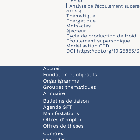
Fichier
Analyse de l’écoulement supers
(1.17 Mo)
Thématique
Energétique
Mots-clés
éjecteur
Cycle de production de froid
Ecoulement supersonique
Modélisation CFD
DOI
https://doi.org/10.25855
Navigation principale
Accueil
Fondation et objectifs
Organigramme
Groupes thématiques
Annuaire
Bulletins de liaison
Agenda SFT
Manifestations
Offres d'emploi
Offres de thèses
Congrès
Ouvrages